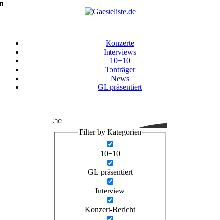
Zum
Inhalt
springen
Konzerte
Interviews
10+10
Tonträger
News
GL präsentiert
Suche
Filter by Kategorien
10+10
GL präsentiert
Interview
Konzert-Bericht