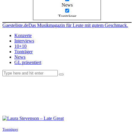
News
Tonträger
Gaesteliste.de
Das Musikmagazin für Leute mit gutem Geschmack.
Konzerte
Interviews
10+10
Tonträger
News
GL präsentiert
facebook-
instagramm
rss
1
Tonträger