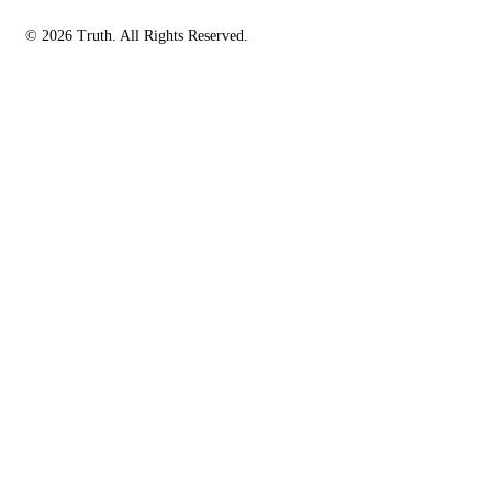
© 2026 Truth. All Rights Reserved.
facebook-
instagramm
rss
1