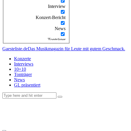
Interview
Konzert-Bericht
News
Tonträger
Gaesteliste.de
Das Musikmagazin für Leute mit gutem Geschmack.
Konzerte
Interviews
10+10
Tonträger
News
GL präsentiert
facebook-
instagramm
rss
1