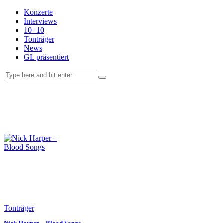
Konzerte
Interviews
10+10
Tonträger
News
GL präsentiert
facebook-
instagramm
rss
1
Tonträger
Nick Harper – Blood Songs