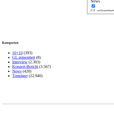
News
GL präsentiert
Kategorien
10+10
(393)
GL präsentiert
(8)
Interview
(2.303)
Konzert-Bericht
(3.567)
News
(420)
Tonträger
(22.940)