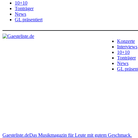
10+10
Tonträger
News
GL präsentiert
Konzerte
Interviews
10+10
Tonträger
News
GL präsent
Gaesteliste.de
Das Musikmagazin für Leute mit gutem Geschmack.