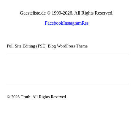
Gaesteliste.de © 1999-2026. All Rights Reserved.
Facebook
Instagram
Rss
Full Site Editing (FSE) Blog WordPress Theme
© 2026 Truth. All Rights Reserved.
facebook-
instagramm
rss
1