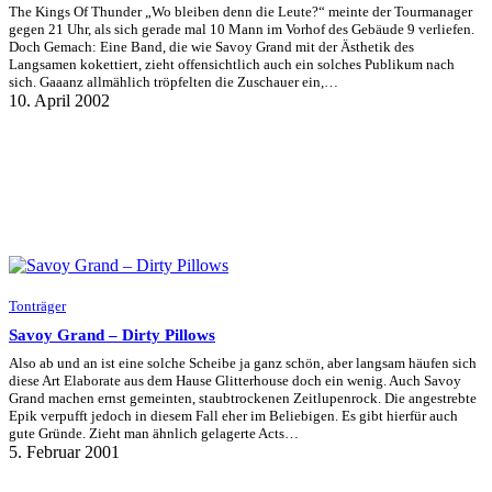
The Kings Of Thunder „Wo bleiben denn die Leute?“ meinte der Tourmanager
gegen 21 Uhr, als sich gerade mal 10 Mann im Vorhof des Gebäude 9 verliefen.
Doch Gemach: Eine Band, die wie Savoy Grand mit der Ästhetik des
Langsamen kokettiert, zieht offensichtlich auch ein solches Publikum nach
sich. Gaaanz allmählich tröpfelten die Zuschauer ein,…
10. April 2002
Tonträger
Savoy Grand – Dirty Pillows
Also ab und an ist eine solche Scheibe ja ganz schön, aber langsam häufen sich
diese Art Elaborate aus dem Hause Glitterhouse doch ein wenig. Auch Savoy
Grand machen ernst gemeinten, staubtrockenen Zeitlupenrock. Die angestrebte
Epik verpufft jedoch in diesem Fall eher im Beliebigen. Es gibt hierfür auch
gute Gründe. Zieht man ähnlich gelagerte Acts…
5. Februar 2001