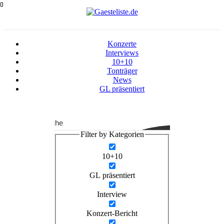
Zum
Inhalt
springen
Konzerte
Interviews
10+10
Tonträger
News
GL präsentiert
Suche
Filter by Kategorien
10+10
GL präsentiert
Interview
Konzert-Bericht