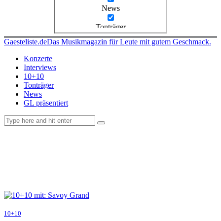
News
Tonträger
Gaesteliste.de
Das Musikmagazin für Leute mit gutem Geschmack.
Konzerte
Interviews
10+10
Tonträger
News
GL präsentiert
facebook-
instagramm
rss
1
10+10