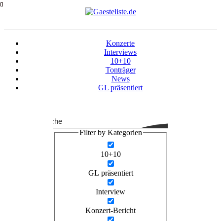
Zum
Inhalt
springen
Konzerte
Interviews
10+10
Tonträger
News
GL präsentiert
Suche
Filter by Kategorien
10+10
GL präsentiert
Interview
Konzert-Bericht