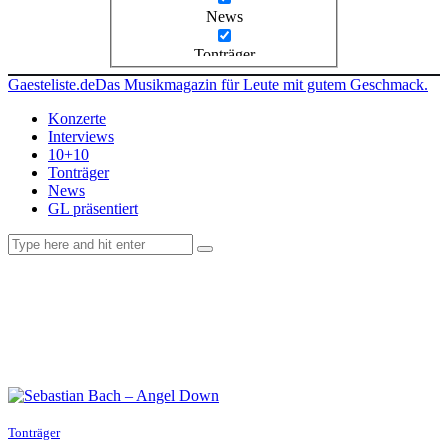
News
Tonträger
Gaesteliste.de
Das Musikmagazin für Leute mit gutem Geschmack.
Konzerte
Interviews
10+10
Tonträger
News
GL präsentiert
facebook-
instagramm
rss
1
Tonträger