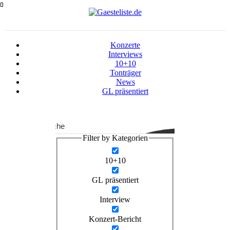
Zum
Inhalt
springen
Konzerte
Interviews
10+10
Tonträger
News
GL präsentiert
Suche
Filter by Kategorien
10+10
GL präsentiert
Interview
Konzert-Bericht