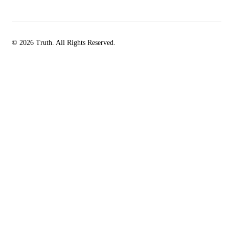
© 2026 Truth. All Rights Reserved.
facebook-
instagramm
rss
1