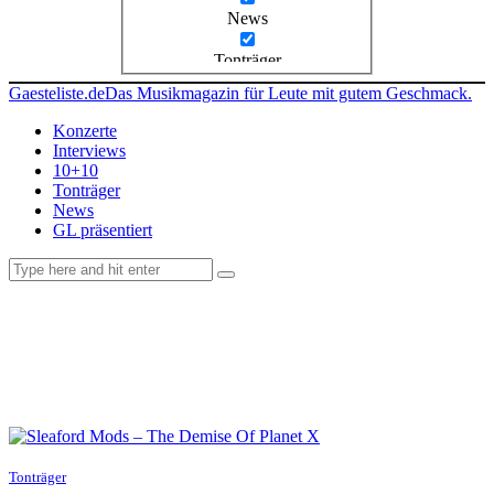
News
Tonträger
Gaesteliste.de
Das Musikmagazin für Leute mit gutem Geschmack.
Konzerte
Interviews
10+10
Tonträger
News
GL präsentiert
facebook-
instagramm
rss
1
Tonträger