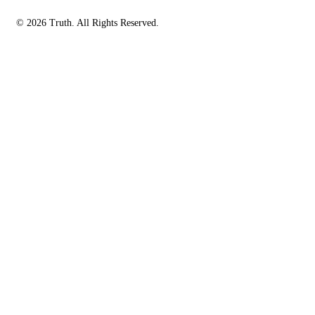
© 2026 Truth. All Rights Reserved.
facebook-
instagramm
rss
1