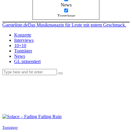
News
Tonträger
Gaesteliste.de
Das Musikmagazin für Leute mit gutem Geschmack.
Konzerte
Interviews
10+10
Tonträger
News
GL präsentiert
facebook-
instagramm
rss
1
Tonträger