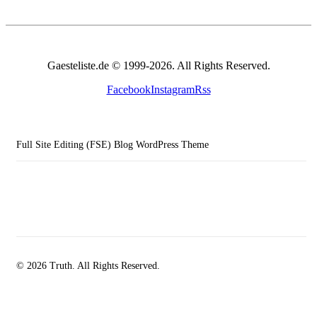
Gaesteliste.de © 1999-2026. All Rights Reserved.
Facebook
Instagram
Rss
Full Site Editing (FSE) Blog WordPress Theme
© 2026 Truth. All Rights Reserved.
facebook-
instagramm
rss
1