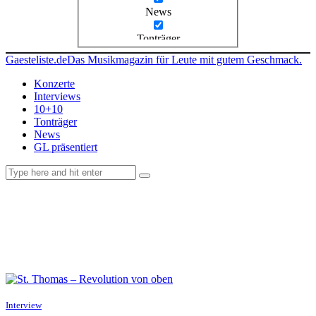
News
Tonträger
Gaesteliste.de
Das Musikmagazin für Leute mit gutem Geschmack.
Konzerte
Interviews
10+10
Tonträger
News
GL präsentiert
facebook-
instagramm
rss
1
Interview