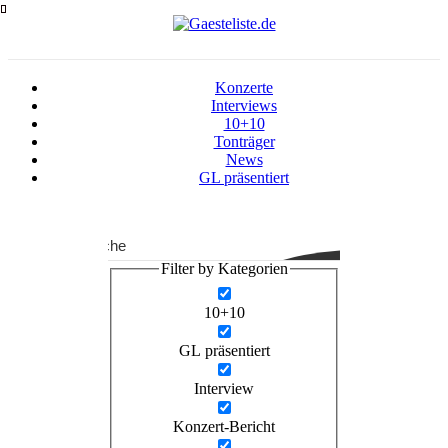
Zum
Inhalt
springen
Konzerte
Interviews
10+10
Tonträger
News
GL präsentiert
Suche
Filter by Kategorien
10+10
GL präsentiert
Interview
Konzert-Bericht