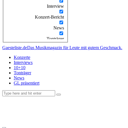
Interview
Konzert-Bericht
News
Tonträger
Gaesteliste.de
Das Musikmagazin für Leute mit gutem Geschmack.
Konzerte
Interviews
10+10
Tonträger
News
GL präsentiert
facebook-
instagramm
rss
1