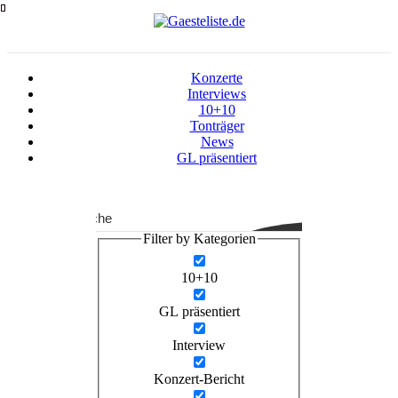
Zum
Inhalt
springen
Konzerte
Interviews
10+10
Tonträger
News
GL präsentiert
Suche
Filter by Kategorien
10+10
GL präsentiert
Interview
Konzert-Bericht