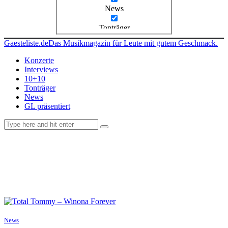
News
Tonträger
Gaesteliste.de
Das Musikmagazin für Leute mit gutem Geschmack.
Konzerte
Interviews
10+10
Tonträger
News
GL präsentiert
facebook-
instagramm
rss
1
News