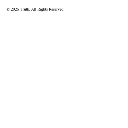
© 2026 Truth. All Rights Reserved.
facebook-
instagramm
rss
1