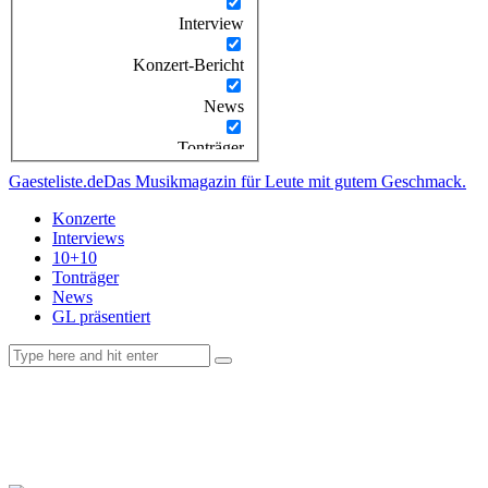
Interview
Konzert-Bericht
News
Tonträger
Gaesteliste.de
Das Musikmagazin für Leute mit gutem Geschmack.
Konzerte
Interviews
10+10
Tonträger
News
GL präsentiert
facebook-
instagramm
rss
1