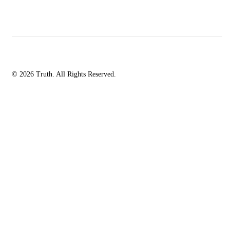
© 2026 Truth. All Rights Reserved.
facebook-
instagramm
rss
1