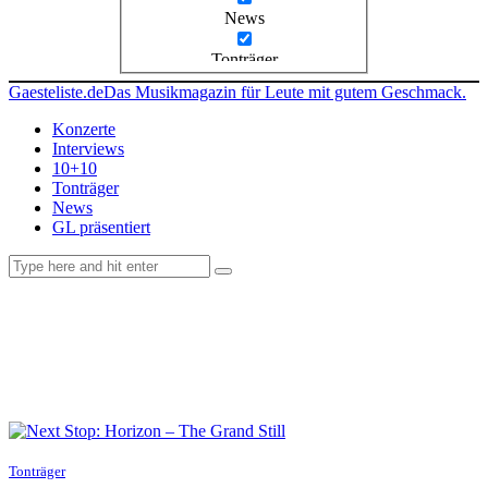
News
Tonträger
Gaesteliste.de
Das Musikmagazin für Leute mit gutem Geschmack.
Konzerte
Interviews
10+10
Tonträger
News
GL präsentiert
facebook-
instagramm
rss
1
Tonträger