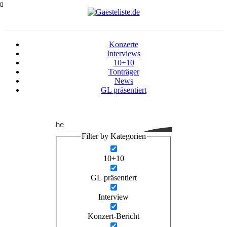
Zum
Inhalt
springen
Konzerte
Interviews
10+10
Tonträger
News
GL präsentiert
Suche
Filter by Kategorien
10+10
GL präsentiert
Interview
Konzert-Bericht