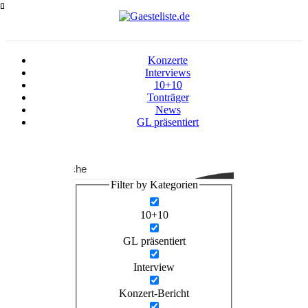
Zum
Inhalt
springen
Konzerte
Interviews
10+10
Tonträger
News
GL präsentiert
Suche
Filter by Kategorien
10+10
GL präsentiert
Interview
Konzert-Bericht