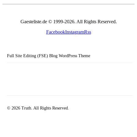
Gaesteliste.de © 1999-2026. All Rights Reserved.
Facebook
Instagram
Rss
Full Site Editing (FSE) Blog WordPress Theme
© 2026 Truth. All Rights Reserved.
facebook-
instagramm
rss
1