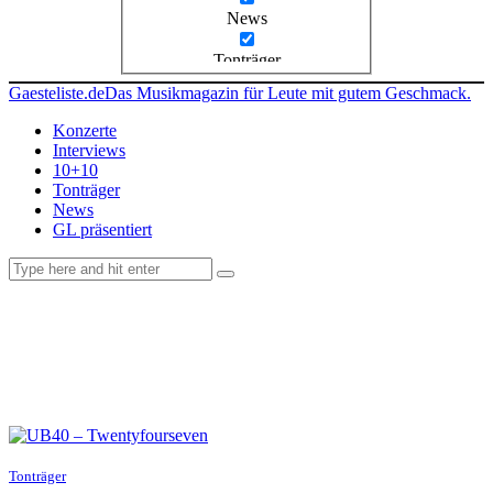
News
Tonträger
Gaesteliste.de
Das Musikmagazin für Leute mit gutem Geschmack.
Konzerte
Interviews
10+10
Tonträger
News
GL präsentiert
facebook-
instagramm
rss
1
Tonträger