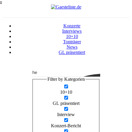
Zum
Inhalt
springen
Konzerte
Interviews
10+10
Tonträger
News
GL präsentiert
Suche
Filter by Kategorien
10+10
GL präsentiert
Interview
Konzert-Bericht