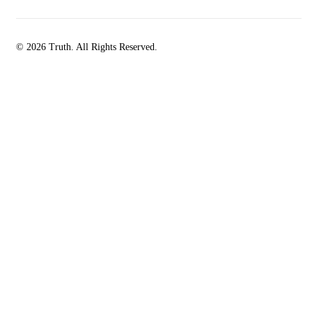
© 2026 Truth. All Rights Reserved.
facebook-
instagramm
rss
1