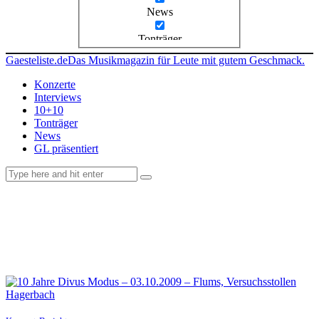
News
Tonträger
Gaesteliste.de
Das Musikmagazin für Leute mit gutem Geschmack.
Konzerte
Interviews
10+10
Tonträger
News
GL präsentiert
facebook-
instagramm
rss
1