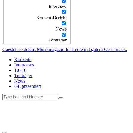
Interview
Konzert-Bericht
News
Tonträger
Gaesteliste.de
Das Musikmagazin für Leute mit gutem Geschmack.
Konzerte
Interviews
10+10
Tonträger
News
GL präsentiert
facebook-
instagramm
rss
1