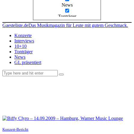
News
Tonträger
Gaesteliste.de
Das Musikmagazin für Leute mit gutem Geschmack.
Konzerte
Interviews
10+10
Tonträger
News
GL präsentiert
facebook-
instagramm
rss
1
Konzert-Bericht