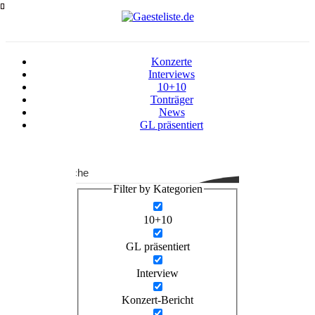
Zum
Inhalt
springen
Konzerte
Interviews
10+10
Tonträger
News
GL präsentiert
Suche
Filter by Kategorien
10+10
GL präsentiert
Interview
Konzert-Bericht