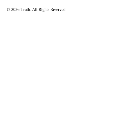
© 2026 Truth. All Rights Reserved.
facebook-
instagramm
rss
1