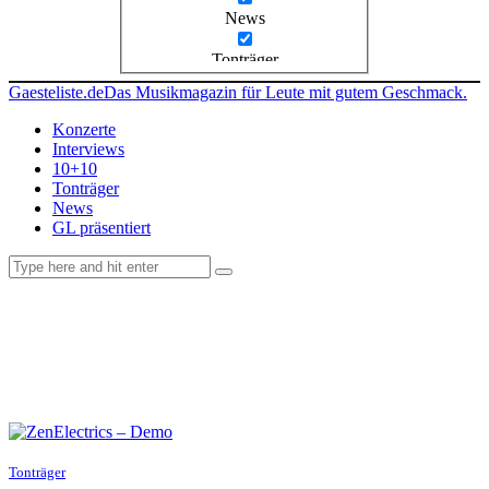
News
Tonträger
Gaesteliste.de
Das Musikmagazin für Leute mit gutem Geschmack.
Konzerte
Interviews
10+10
Tonträger
News
GL präsentiert
facebook-
instagramm
rss
1
Tonträger