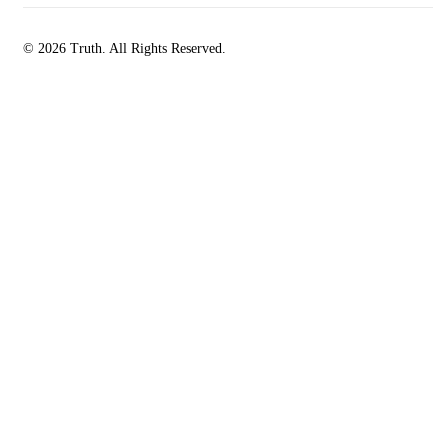
© 2026 Truth. All Rights Reserved.
facebook-
instagramm
rss
1