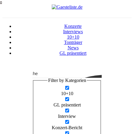
Zum
Inhalt
springen
Konzerte
Interviews
10+10
Tonträger
News
GL präsentiert
Suche
Filter by Kategorien
10+10
GL präsentiert
Interview
Konzert-Bericht