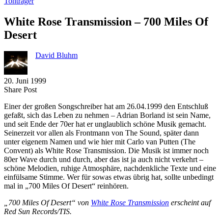
Tonträger
White Rose Transmission – 700 Miles Of
Desert
David Bluhm
20. Juni 1999
Share
Copy
Send
Share Post
on
URL
Link
Einer der großen Songschreiber hat am 26.04.1999 den Entschluß
Facebook
to
via
gefaßt, sich das Leben zu nehmen – Adrian Borland ist sein Name,
clipboard
eMail
und seit Ende der 70er hat er unglaublich schöne Musik gemacht.
Seinerzeit vor allen als Frontmann von The Sound, später dann
unter eigenem Namen und wie hier mit Carlo van Putten (The
Convent) als White Rose Transmission. Die Musik ist immer noch
80er Wave durch und durch, aber das ist ja auch nicht verkehrt –
schöne Melodien, ruhige Atmosphäre, nachdenkliche Texte und eine
einfülsame Stimme. Wer für sowas etwas übrig hat, sollte unbedingt
mal in „700 Miles Of Desert“ reinhören.
„700 Miles Of Desert“ von
White Rose Transmission
erscheint auf
Red Sun Records/TIS.