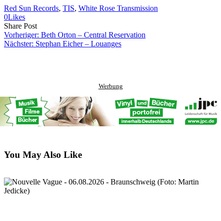
Red Sun Records
, 
TIS
, 
White Rose Transmission
0
Likes
Share
Copy
Send
Share Post
on
URL
Link
Vorheriger:
Beth Orton – Central Reservation
Facebook
to
via
Nächster:
Stephan Eicher – Louanges
clipboard
eMail
Werbung
You May Also Like