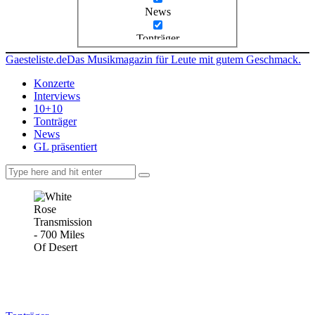
News
Tonträger
Gaesteliste.de
Das Musikmagazin für Leute mit gutem Geschmack.
Konzerte
Interviews
10+10
Tonträger
News
GL präsentiert
facebook-
instagramm
rss
1