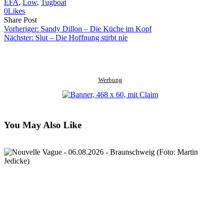
EFA
, 
Low
, 
Tugboat
0
Likes
Share
Copy
Send
Share Post
on
URL
Link
Vorheriger:
Sandy Dillon – Die Küche im Kopf
Facebook
to
via
Nächster:
Slut – Die Hoffnung stirbt nie
clipboard
eMail
Werbung
You May Also Like