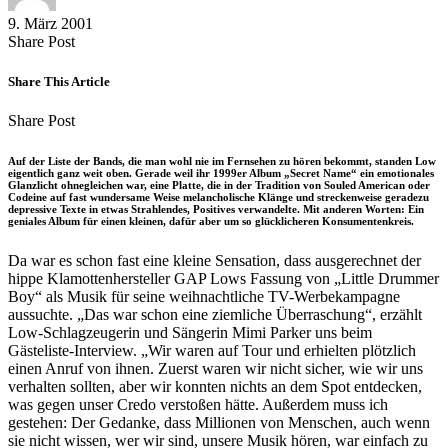
9. März 2001
Share
Copy
Send
Share Post
on
URL
Link
Facebook
to
via
Share This Article
clipboard
eMail
Share
Copy
Send
Share Post
on
URL
Link
Facebook
to
via
Auf der Liste der Bands, die man wohl nie im Fernsehen zu hören bekommt, standen Low
clipboard
eMail
eigentlich ganz weit oben. Gerade weil ihr 1999er Album „Secret Name“ ein emotionales
Glanzlicht ohnegleichen war, eine Platte, die in der Tradition von Souled American oder
Codeine auf fast wundersame Weise melancholische Klänge und streckenweise geradezu
depressive Texte in etwas Strahlendes, Positives verwandelte. Mit anderen Worten: Ein
geniales Album für einen kleinen, dafür aber um so glücklicheren Konsumentenkreis.
Da war es schon fast eine kleine Sensation, dass ausgerechnet der
hippe Klamottenhersteller GAP Lows Fassung von „Little Drummer
Boy“ als Musik für seine weihnachtliche TV-Werbekampagne
aussuchte. „Das war schon eine ziemliche Überraschung“, erzählt
Low-Schlagzeugerin und Sängerin Mimi Parker uns beim
Gästeliste-Interview. „Wir waren auf Tour und erhielten plötzlich
einen Anruf von ihnen. Zuerst waren wir nicht sicher, wie wir uns
verhalten sollten, aber wir konnten nichts an dem Spot entdecken,
was gegen unser Credo verstoßen hätte. Außerdem muss ich
gestehen: Der Gedanke, dass Millionen von Menschen, auch wenn
sie nicht wissen, wer wir sind, unsere Musik hören, war einfach zu