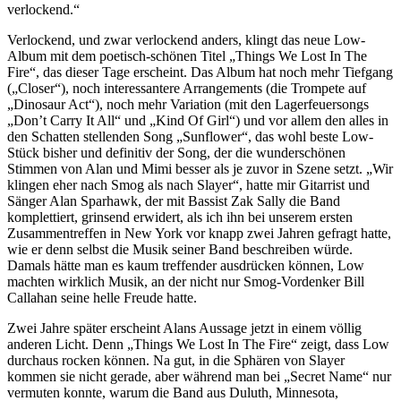
verlockend.“
Verlockend, und zwar verlockend anders, klingt das neue Low-
Album mit dem poetisch-schönen Titel „Things We Lost In The
Fire“, das dieser Tage erscheint. Das Album hat noch mehr Tiefgang
(„Closer“), noch interessantere Arrangements (die Trompete auf
„Dinosaur Act“), noch mehr Variation (mit den Lagerfeuersongs
„Don’t Carry It All“ und „Kind Of Girl“) und vor allem den alles in
den Schatten stellenden Song „Sunflower“, das wohl beste Low-
Stück bisher und definitiv der Song, der die wunderschönen
Stimmen von Alan und Mimi besser als je zuvor in Szene setzt. „Wir
klingen eher nach Smog als nach Slayer“, hatte mir Gitarrist und
Sänger Alan Sparhawk, der mit Bassist Zak Sally die Band
komplettiert, grinsend erwidert, als ich ihn bei unserem ersten
Zusammentreffen in New York vor knapp zwei Jahren gefragt hatte,
wie er denn selbst die Musik seiner Band beschreiben würde.
Damals hätte man es kaum treffender ausdrücken können, Low
machten wirklich Musik, an der nicht nur Smog-Vordenker Bill
Callahan seine helle Freude hatte.
Zwei Jahre später erscheint Alans Aussage jetzt in einem völlig
anderen Licht. Denn „Things We Lost In The Fire“ zeigt, dass Low
durchaus rocken können. Na gut, in die Sphären von Slayer
kommen sie nicht gerade, aber während man bei „Secret Name“ nur
vermuten konnte, warum die Band aus Duluth, Minnesota,