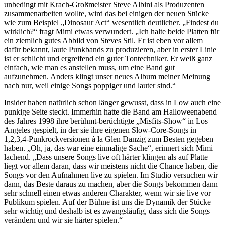
unbedingt mit Krach-Großmeister Steve Albini als Produzenten
zusammenarbeiten wollte, wird das bei einigen der neuen Stücke
wie zum Beispiel „Dinosaur Act“ wesentlich deutlicher. „Findest du
wirklich?“ fragt Mimi etwas verwundert. „Ich halte beide Platten für
ein ziemlich gutes Abbild von Steves Stil. Er ist eben vor allem
dafür bekannt, laute Punkbands zu produzieren, aber in erster Linie
ist er schlicht und ergreifend ein guter Tontechniker. Er weiß ganz
einfach, wie man es anstellen muss, um eine Band gut
aufzunehmen. Anders klingt unser neues Album meiner Meinung
nach nur, weil einige Songs poppiger und lauter sind.“
Insider haben natürlich schon länger gewusst, dass in Low auch eine
punkige Seite steckt. Immerhin hatte die Band am Halloweenabend
des Jahres 1998 ihre berühmt-berüchtigte „Misfits-Show“ in Los
Angeles gespielt, in der sie ihre eigenen Slow-Core-Songs in
1,2,3,4-Punkrockversionen à la Glen Danzig zum Besten gegeben
haben. „Oh, ja, das war eine einmalige Sache“, erinnert sich Mimi
lachend. „Dass unsere Songs live oft härter klingen als auf Platte
liegt vor allem daran, dass wir meistens nicht die Chance haben, die
Songs vor den Aufnahmen live zu spielen. Im Studio versuchen wir
dann, das Beste daraus zu machen, aber die Songs bekommen dann
sehr schnell einen etwas anderen Charakter, wenn wir sie live vor
Publikum spielen. Auf der Bühne ist uns die Dynamik der Stücke
sehr wichtig und deshalb ist es zwangsläufig, dass sich die Songs
verändern und wir sie härter spielen.“