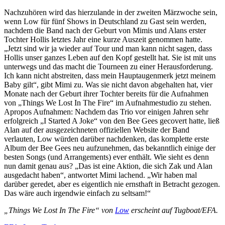
Nachzuhören wird das hierzulande in der zweiten Märzwoche sein,
wenn Low für fünf Shows in Deutschland zu Gast sein werden,
nachdem die Band nach der Geburt von Mimis und Alans erster
Tochter Hollis letztes Jahr eine kurze Auszeit genommen hatte.
„Jetzt sind wir ja wieder auf Tour und man kann nicht sagen, dass
Hollis unser ganzes Leben auf den Kopf gestellt hat. Sie ist mit uns
unterwegs und das macht die Tourneen zu einer Herausforderung.
Ich kann nicht abstreiten, dass mein Hauptaugenmerk jetzt meinem
Baby gilt“, gibt Mimi zu. Was sie nicht davon abgehalten hat, vier
Monate nach der Geburt ihrer Tochter bereits für die Aufnahmen
von „Things We Lost In The Fire“ im Aufnahmestudio zu stehen.
Apropos Aufnahmen: Nachdem das Trio vor einigen Jahren sehr
erfolgreich „I Started A Joke“ von den Bee Gees gecovert hatte, ließ
Alan auf der ausgezeichneten offiziellen Website der Band
verlauten, Low würden darüber nachdenken, das komplette erste
Album der Bee Gees neu aufzunehmen, das bekanntlich einige der
besten Songs (und Arrangements) ever enthält. Wie sieht es denn
nun damit genau aus? „Das ist eine Aktion, die sich Zak und Alan
ausgedacht haben“, antwortet Mimi lachend. „Wir haben mal
darüber geredet, aber es eigentlich nie ernsthaft in Betracht gezogen.
Das wäre auch irgendwie einfach zu seltsam!“
„Things We Lost In The Fire“ von
Low
erscheint auf Tugboat/EFA.