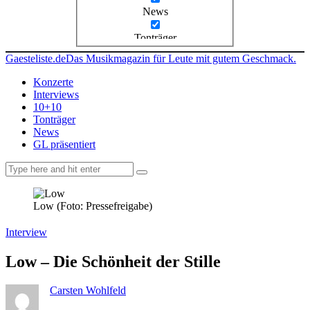
News
Tonträger
Gaesteliste.de
Das Musikmagazin für Leute mit gutem Geschmack.
Konzerte
Interviews
10+10
Tonträger
News
GL präsentiert
facebook-
instagramm
rss
1
Low (Foto: Pressefreigabe)
Interview
Low – Die Schönheit der Stille
Carsten Wohlfeld