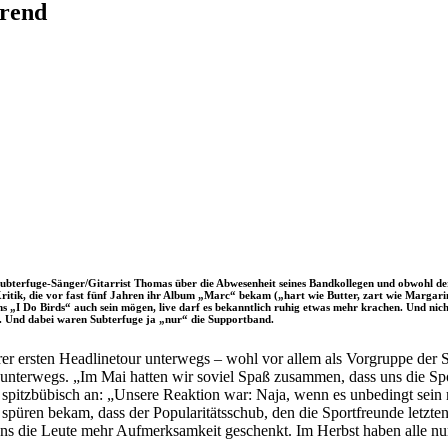
Grend
 Subterfuge-Sänger/Gitarrist Thomas über die Abwesenheit seines Bandkollegen und obwohl der
Kritik, die vor fast fünf Jahren ihr Album „Marc“ bekam („hart wie Butter, zart wie Margar
 „I Do Birds“ auch sein mögen, live darf es bekanntlich ruhig etwas mehr krachen. Und nicht
. Und dabei waren Subterfuge ja „nur“ die Supportband.
er ersten Headlinetour unterwegs – wohl vor allem als Vorgruppe der S
d unterwegs. „Im Mai hatten wir soviel Spaß zusammen, dass uns die Sp
n spitzbübisch an: „Unsere Reaktion war: Naja, wenn es unbedingt se
spüren bekam, dass der Popularitätsschub, den die Sportfreunde letzte
uns die Leute mehr Aufmerksamkeit geschenkt. Im Herbst haben alle nur