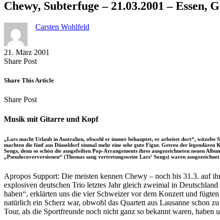
Chewy, Subterfuge – 21.03.2001 – Essen, 
Carsten Wohlfeld
21. März 2001
Share
Copy
Send
Share Post
on
URL
Link
Facebook
to
via
Share This Article
clipboard
eMail
Share
Copy
Send
Share Post
on
URL
Link
Facebook
to
via
Musik mit Gitarre und Kopf
clipboard
eMail
„Lars macht Urlaub in Australien, obwohl er immer behauptet, er arbeitet dort“, witzelte
machten die fünf aus Düsseldorf einmal mehr eine sehr gute Figur. Getreu der legendären 
Songs, denn so schön die ausgefeilten Pop-Arrangements ihres ausgezeichneten neuen Albums
„Pseudocoverversionen“ (Thomas sang vertretungsweise Lars‘ Songs) waren ausgezeichnet
Apropos Support: Die meisten kennen Chewy – noch bis 31.3. auf ihr
explosiven deutschen Trio letztes Jahr gleich zweimal in Deutschlan
haben“, erklärten uns die vier Schweizer vor dem Konzert und fügte
natürlich ein Scherz war, obwohl das Quartett aus Lausanne schon zu 
Tour, als die Sportfreunde noch nicht ganz so bekannt waren, haben 