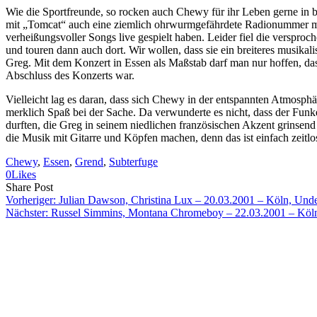
Wie die Sportfreunde, so rocken auch Chewy für ihr Leben gerne in b
mit „Tomcat“ auch eine ziemlich ohrwurmgefährdete Radionummer mit a
verheißungsvoller Songs live gespielt haben. Leider fiel die verspro
und touren dann auch dort. Wir wollen, dass sie ein breiteres musika
Greg. Mit dem Konzert in Essen als Maßstab darf man nur hoffen, da
Abschluss des Konzerts war.
Vielleicht lag es daran, dass sich Chewy in der entspannten Atmosph
merklich Spaß bei der Sache. Da verwunderte es nicht, dass der Fu
durften, die Greg in seinem niedlichen französischen Akzent grinsend
die Musik mit Gitarre und Köpfen machen, denn das ist einfach zeitlo
Chewy
, 
Essen
, 
Grend
, 
Subterfuge
0
Likes
Share
Copy
Send
Share Post
on
URL
Link
Vorheriger:
Julian Dawson, Christina Lux – 20.03.2001 – Köln, Und
Facebook
to
via
Nächster:
Russel Simmins, Montana Chromeboy – 22.03.2001 – Köl
clipboard
eMail