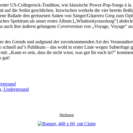
ester US-Collegerock-Tradition, wie klassische Power-Pop-Songs à la „
uf die Setlist geschlichen. Inzwischen werkeln die vier bereits flei
chene Ballade den gerissenen Saiten von Sänger/Gitarrero Greg zum Opf
lisches Spektrum als unser erstes Album [„Whattookyousolong“] abdeckt
ss auch ihre äußerst gelungene Coverversion von „Voyage, Voyage“ auf
äre des Grends und aufgrund der zuvorkommenden Art des Veranstalters 
nke schnell auf’s Publikum – das wohl in erster Linie wegen Subterfu
 mit: „Kann es sein, dass ihr nicht wisst, was gut für euch ist?“ komm
s gut!
erground
n, Underground
Werbung