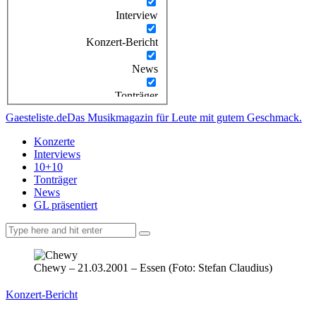
Interview
Konzert-Bericht
News
Tonträger
Gaesteliste.de
Das Musikmagazin für Leute mit gutem Geschmack.
Konzerte
Interviews
10+10
Tonträger
News
GL präsentiert
facebook-
instagramm
rss
1
Chewy – 21.03.2001 – Essen (Foto: Stefan Claudius)
Konzert-Bericht