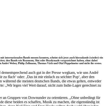
it internationalen Bands messen konnten, scheint sich jetzt auch hierzulande (wieder) ein
weiter, den Bands wie Reamonn, Slut oder Readymade vorgezeichnet haben, ohne dabei
on André Weber, Philip Zellmann, Thomas Väth und Olaf Pöppelmeier und nicht ihr erstes.
 und dementsprechend auch gut in der Presse wegkam, wie uns André
 zu flach‘ oder: ‚Das ist mir einfach zu seichter Pop‘, aber den
Denn während die meisten deutschen Bands, die etwas gelten, entweder
te: „Wir legen viel Wert darauf, nicht zum Indie-Lager gerechnet zu
oder an Gruppen von Downunder zu orientieren. „Ohne unbedingt für
e diese beiden es schaffen, Musik zu machen, die eigenständig ist