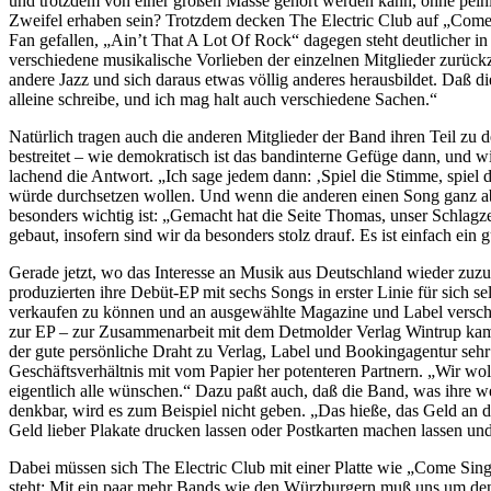
und trotzdem von einer großen Masse gehört werden kann, ohne peinli
Zweifel erhaben sein? Trotzdem decken The Electric Club auf „Come
Fan gefallen, „Ain’t That A Lot Of Rock“ dagegen steht deutlicher in 
verschiedene musikalische Vorlieben der einzelnen Mitglieder zurückzu
andere Jazz und sich daraus etwas völlig anderes herausbildet. Daß d
alleine schreibe, und ich mag halt auch verschiedene Sachen.“
Natürlich tragen auch die anderen Mitglieder der Band ihren Teil zu d
bestreitet – wie demokratisch ist das bandinterne Gefüge dann, und w
lachend die Antwort. „Ich sage jedem dann: ‚Spiel die Stimme, spiel 
würde durchsetzen wollen. Und wenn die anderen einen Song ganz able
besonders wichtig ist: „Gemacht hat die Seite Thomas, unser Schlagz
gebaut, insofern sind wir da besonders stolz drauf. Es ist einfach 
Gerade jetzt, wo das Interesse an Musik aus Deutschland wieder zuzu
produzierten ihre Debüt-EP mit sechs Songs in erster Linie für sich 
verkaufen zu können und an ausgewählte Magazine und Label verschicke
zur EP – zur Zusammenarbeit mit dem Detmolder Verlag Wintrup kam,
der gute persönliche Draht zu Verlag, Label und Bookingagentur sehr
Geschäftsverhältnis mit vom Papier her potenteren Partnern. „Wir wol
eigentlich alle wünschen.“ Dazu paßt auch, daß die Band, was ihre
denkbar, wird es zum Beispiel nicht geben. „Das hieße, das Geld an de
Geld lieber Plakate drucken lassen oder Postkarten machen lassen und
Dabei müssen sich The Electric Club mit einer Platte wie „Come Sing
steht: Mit ein paar mehr Bands wie den Würzburgern muß uns um den