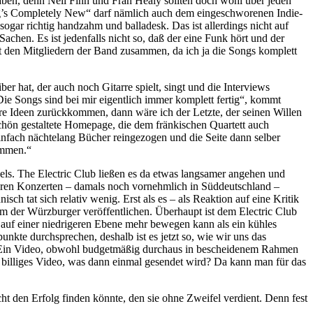
haben, denn Neil Finn und Fran Healy sollten doch wohl über jeden
ng’s Completely New“ darf nämlich auch dem eingeschworenen Indie-
sogar richtig handzahm und balladesk. Das ist allerdings nicht auf
achen. Es ist jedenfalls nicht so, daß der eine Funk hört und der
mit den Mitgliedern der Band zusammen, da ich ja die Songs komplett
r hat, der auch noch Gitarre spielt, singt und die Interviews
Die Songs sind bei mir eigentlich immer komplett fertig“, kommt
sere Ideen zurückkommen, dann wäre ich der Letzte, der seinen Willen
chön gestaltete Homepage, die dem fränkischen Quartett auch
infach nächtelang Bücher reingezogen und die Seite dann selber
ommen.“
els. The Electric Club ließen es da etwas langsamer angehen und
i ihren Konzerten – damals noch vornehmlich in Süddeutschland –
 tat sich relativ wenig. Erst als es – als Reaktion auf eine Kritik
 der Würzburger veröffentlichen. Überhaupt ist dem Electric Club
g auf einer niedrigeren Ebene mehr bewegen kann als ein kühles
nkte durchsprechen, deshalb ist es jetzt so, wie wir uns das
t. Ein Video, obwohl budgetmäßig durchaus in bescheidenem Rahmen
in billiges Video, was dann einmal gesendet wird? Da kann man für das
t den Erfolg finden könnte, den sie ohne Zweifel verdient. Denn fest