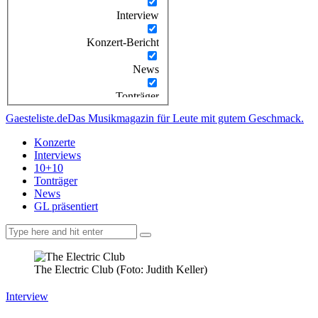
Interview
Konzert-Bericht
News
Tonträger
Gaesteliste.de
Das Musikmagazin für Leute mit gutem Geschmack.
Konzerte
Interviews
10+10
Tonträger
News
GL präsentiert
facebook-
instagramm
rss
1
The Electric Club (Foto: Judith Keller)
Interview