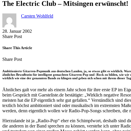
The Electric Club – Mitsingen erwünscht!
Carsten Wohlfeld
28. Januar 2002
Share
Copy
Send
Share Post
on
URL
Link
Facebook
to
via
Share This Article
clipboard
eMail
Share
Copy
Send
Share Post
on
URL
Link
Facebook
to
via
Ambitionierte Gitarren-Popmusik aus deutschen Landen, ja, so etwas gibt es wirklich. Ware
clipboard
eMail
ähnliches Bewußtsein für intelligent gemachten Gitarren-Pop und -Rock zu bilden, wie wi
wirklich wie eine der genannten Bands zu klingen und geben sich schon mit ihrem dieser T
Ähnliches galt vor mehr als einem Jahr schon für ihre erste EP im Ei
beim Gespräch mit Gaesteliste.de bestätigte: „Wirklich negative Resona
meisten hat die EP eigentlich sehr gut gefallen.“ Verständlich sind d
textlich höchst ambitioniert sind oder musikalisch im extremsten Maß
werden, denn eigentlich wollen wir Radio-Pop-Songs schreiben, die n
Hierzulande ist ja „Radio-Pop“ eher ein Schimpfwort, deshalb sind d
die anderen in der Band sprechen zu können, verstehe ich unter Radi