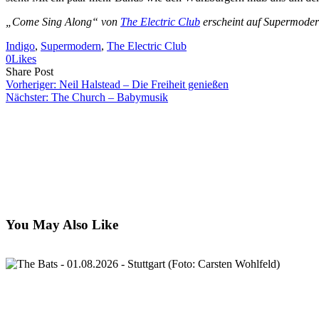
„Come Sing Along“ von
The Electric Club
erscheint auf Supermoder
Indigo
, 
Supermodern
, 
The Electric Club
0
Likes
Share
Copy
Send
Share Post
on
URL
Link
Vorheriger:
Neil Halstead – Die Freiheit genießen
Facebook
to
via
Nächster:
The Church – Babymusik
clipboard
eMail
You May Also Like