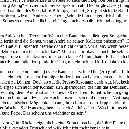
ch zu sein“, meint André und sollte so auch die Skeptiker besänftigt 
 Sing Along“ ein ziemlich breites Spektrum ab. Die Single „Everythi
der Tradition des 90er-Jahre-Britpops, und bei „So“ gibt sich die Band 
führen, wie uns André versichert: „Wir alle hören eigentlich ähnliche S
ie Songs so unterschiedlich sind, hängt auch deshalb nicht unbedingt 
en Stücken bei. Trotzdem: Wenn eine Band einen alleinigen Songschreibe
ie fertig sind die Songs, wenn André sie seinen Kollegen präsentiert? „
den Baßlauf‘, aber ich bestehe dann nicht darauf, vor allem, wenn bes
hnen, dann ist das auch okay.“ Mehr als nur okay ist auch die sehr s
euger, obwohl der davon vorher auch keine Ahnung hatte. Er hat sich e
ein guter Kommunikationspunkt für Fans, um einfach mal in Kontakt zu k
nehmen scheint, landen ja viele Bands sehr schnell bei (zu) großen Lab
selbst, einfach, um einen Tonträger in der Hand zu haben, den auch be
n zu können. Doch so gut die Presse-Resonanz auch war, labeltechnisch
 ergab sich auch der Kontakt zu Supermodern, die nun das Debütalbum
 wichtig, denn André ist sich sicher, daß der freundschaftliche Umgan
len nicht in irgendwelchen Hochhäusern sitzen und die neuen Vertragspu
 werbetechnischen Möglichkeiten angeht, schön auf dem Teppich bleib
r falschen Stelle auszugeben“, ist sich André sicher. „Was hilft uns e
 gute Fotos. Das scheint uns wichtiger zu sein.“
 Along“ im Rücken eigentlich keine Sorgen machen, daß ihre Platte nich
 Musikstandort Deutschland wirklich nicht mehr bange sein!