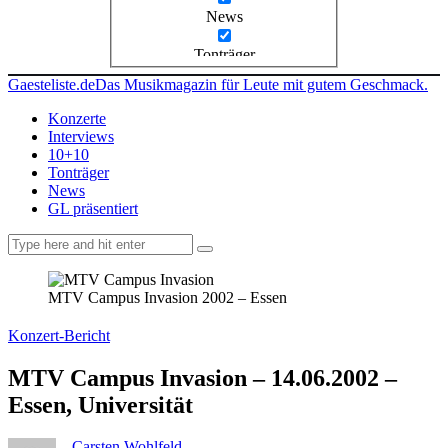
News
Tonträger
Gaesteliste.de
Das Musikmagazin für Leute mit gutem Geschmack.
Konzerte
Interviews
10+10
Tonträger
News
GL präsentiert
facebook-
instagramm
rss
1
MTV Campus Invasion 2002 – Essen
Konzert-Bericht
MTV Campus Invasion – 14.06.2002 –
Essen, Universität
Carsten Wohlfeld