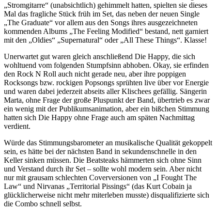
„Stromgitarre“ (unabsichtlich) gehimmelt hatten, spielten sie dieses
Mal das fragliche Stück früh im Set, das neben der neuen Single
„The Graduate“ vor allem aus den Songs ihres ausgezeichneten
kommenden Albums „The Feeling Modified“ bestand, nett garniert
mit den „Oldies“ „Supernatural“ oder „All These Things“. Klasse!
Unerwartet gut waren gleich anschließend Die Happy, die sich
wohltuend vom folgenden Stumpfsinn abhoben. Okay, sie erfinden
den Rock N Roll auch nicht gerade neu, aber ihre poppigen
Rocksongs bzw. rockigen Popsongs sprühten live über vor Energie
und waren dabei jederzeit abseits aller Klischees gefällig. Sängerin
Marta, ohne Frage der große Pluspunkt der Band, übertrieb es zwar
ein wenig mit der Publikumsanimation, aber ein bißchen Stimmung
hatten sich Die Happy ohne Frage auch am späten Nachmittag
verdient.
Würde das Stimmungsbarometer an musikalische Qualität gekoppelt
sein, es hätte bei der nächsten Band in sekundenschnelle in den
Keller sinken müssen. Die Beatsteaks hämmerten sich ohne Sinn
und Verstand durch ihr Set – sollte wohl modern sein. Aber nicht
nur mit grausam schlechten Coverversionen von „I Fought The
Law“ und Nirvanas „Territorial Pissings“ (das Kurt Cobain ja
glücklicherweise nicht mehr miterleben musste) disqualifizierte sich
die Combo schnell selbst.