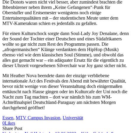
Die Donots waren nicht viel besser, aber zumindest brachten die
Ibbenbürener neben ihrem „Keine Gefangenen“-Punk für
Oberstufler und Erstsemester wenigstens noch einige
Entertainerqualitäten mit – der studentischen Meute unter dem
MTV-Kamerakran schien es jedenfalls zu gefallen.
Für einen Kulturschock sorgte dann Soul-Lady Joy Denalane, denn
der Sound der Tochter einer Deutschen und eines Südafrikaners
wollte so gar nicht zum Rest des Programms passen. Die
„afrogermanischen“ Klänge verdankten dem HipHop (Musik)
ebenso viel wie dem klassischen Soul (Stimme), und obwohl das
alles gut gemacht war – ein adäquater Ersatz für die eigentlich zu
dieser Uhrzeit vorgesehenen Silverchair war Joy ganz sicher nicht.
Mit Heather Nova beendete dann der einzige verbliebene
internationale Act des Festivals den Abend mit bewährter Qualität,
bevor nicht wenige von dieser Veranstaltung doch einigermaßen
enttäuscht nach Hause gingen oder im Kulturcafe der Uni noch die
Nacht zum Tag machten – dort war nämlich bis zum WM-
Achtelfinalspiel Deutschland-Paraguay am nächsten Morgen
durchgehend geöffnet!
Essen
, 
MTV Campus Invasion
, 
Universität
0
Likes
Share
Copy
Send
Share Post