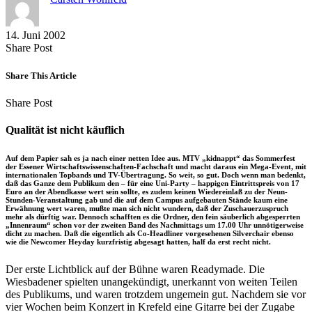
14. Juni 2002
Share
Copy
Send
Share Post
on
URL
Link
Facebook
to
via
Share This Article
clipboard
eMail
Share
Copy
Send
Share Post
on
URL
Link
Facebook
to
via
Qualität ist nicht käuflich
clipboard
eMail
Auf dem Papier sah es ja nach einer netten Idee aus. MTV „kidnappt“ das Sommerfest
der Essener Wirtschaftswissenschaften-Fachschaft und macht daraus ein Mega-Event, mit
internationalen Topbands und TV-Übertragung. So weit, so gut. Doch wenn man bedenkt,
daß das Ganze dem Publikum den – für eine Uni-Party – happigen Eintrittspreis von 17
Euro an der Abendkasse wert sein sollte, es zudem keinen Wiedereinlaß zu der Neun-
Stunden-Veranstaltung gab und die auf dem Campus aufgebauten Stände kaum eine
Erwähnung wert waren, mußte man sich nicht wundern, daß der Zuschauerzuspruch
mehr als dürftig war. Dennoch schafften es die Ordner, den fein säuberlich abgesperrten
„Innenraum“ schon vor der zweiten Band des Nachmittags um 17.00 Uhr unnötigerweise
dicht zu machen. Daß die eigentlich als Co-Headliner vorgesehenen Silverchair ebenso
wie die Newcomer Heyday kurzfristig abgesagt hatten, half da erst recht nicht.
Der erste Lichtblick auf der Bühne waren Readymade. Die
Wiesbadener spielten unangekündigt, unerkannt von weiten Teilen
des Publikums, und waren trotzdem ungemein gut. Nachdem sie vor
vier Wochen beim Konzert in Krefeld eine Gitarre bei der Zugabe