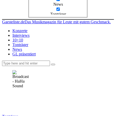
News
Tonträger
Gaesteliste.de
Das Musikmagazin für Leute mit gutem Geschmack.
Konzerte
Interviews
10+10
Tonträger
News
GL präsentiert
facebook-
instagramm
rss
1