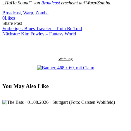
„HaHa Sound“ von
Broadcast
erscheint auf Warp/Zomba.
Broadcast
, 
Warp
, 
Zomba
0
Likes
Share
Copy
Send
Share Post
on
URL
Link
Vorheriger:
Blues Traveler – Truth Be Told
Facebook
to
via
Nächster:
Kim Fowley – Fantasy World
clipboard
eMail
Werbung
You May Also Like