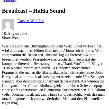
Tonträger
Broadcast – HaHa Sound
Carsten Wohlfeld
18. August 2003
Share
Copy
Send
Share Post
on
URL
Link
Was die Band aus Birmingham auf dem Warp Label verloren hat,
Facebook
to
via
wird auch nach dem Hören ihres neuen Albums nicht klarer. Wohl
clipboard
eMail
aber, warum die Briten seit Jahr und Tag als Stereolab-Kopie
bezeichnet werden. Passenderweise taucht dann auch fast die
komplette Stereolab-Besetzung in den „Thank You’s“ auf. Sängerin
Trish Keenan croont sich durch 14 Einheiten zuckersüßer
Popmusik, die mal an die filmmusikalischen Großtaten eines John
Barry, mal an nur noch als kitschig zu bezeichnende 50er-Schlager
erinnert, aber dennoch stets charmant daherkommt. Als würden die
Cardigans unter Valium-Einfluss spielen und ihren Schwedenpop
einer sanft experimentellen Elektronik-Kur unterziehen. Ein Album
voller Sommermusik mit dem Hang zur Oberflächlichkeit, das man
trotzdem gerne auch zum wiederholten Male auf den Plattenteller
legen mag.