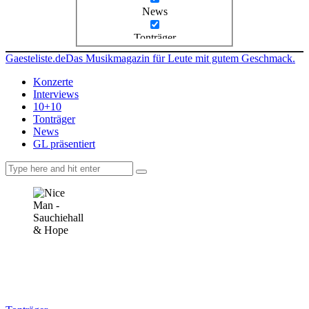
News
Tonträger
Gaesteliste.de
Das Musikmagazin für Leute mit gutem Geschmack.
Konzerte
Interviews
10+10
Tonträger
News
GL präsentiert
facebook-
instagramm
rss
1