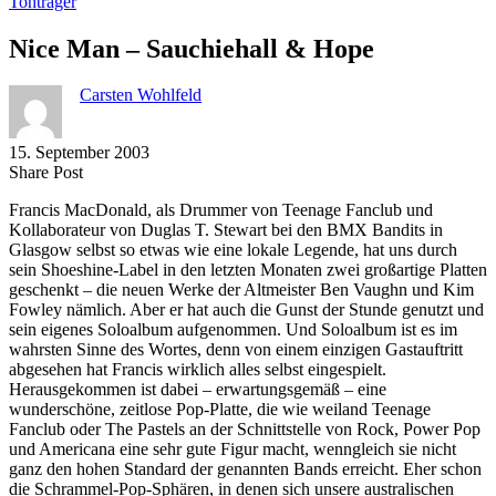
Tonträger
Nice Man – Sauchiehall & Hope
Carsten Wohlfeld
15. September 2003
Share
Copy
Send
Share Post
on
URL
Link
Francis MacDonald, als Drummer von Teenage Fanclub und
Facebook
to
via
Kollaborateur von Duglas T. Stewart bei den BMX Bandits in
clipboard
eMail
Glasgow selbst so etwas wie eine lokale Legende, hat uns durch
sein Shoeshine-Label in den letzten Monaten zwei großartige Platten
geschenkt – die neuen Werke der Altmeister Ben Vaughn und Kim
Fowley nämlich. Aber er hat auch die Gunst der Stunde genutzt und
sein eigenes Soloalbum aufgenommen. Und Soloalbum ist es im
wahrsten Sinne des Wortes, denn von einem einzigen Gastauftritt
abgesehen hat Francis wirklich alles selbst eingespielt.
Herausgekommen ist dabei – erwartungsgemäß – eine
wunderschöne, zeitlose Pop-Platte, die wie weiland Teenage
Fanclub oder The Pastels an der Schnittstelle von Rock, Power Pop
und Americana eine sehr gute Figur macht, wenngleich sie nicht
ganz den hohen Standard der genannten Bands erreicht. Eher schon
die Schrammel-Pop-Sphären, in denen sich unsere australischen