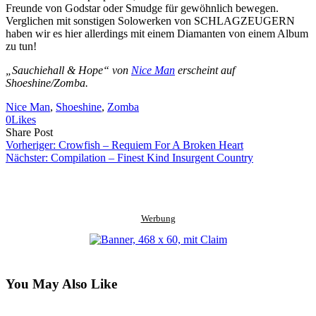
Freunde von Godstar oder Smudge für gewöhnlich bewegen.
Verglichen mit sonstigen Solowerken von SCHLAGZEUGERN
haben wir es hier allerdings mit einem Diamanten von einem Album
zu tun!
„Sauchiehall & Hope“ von
Nice Man
erscheint auf
Shoeshine/Zomba.
Nice Man
, 
Shoeshine
, 
Zomba
0
Likes
Share
Copy
Send
Share Post
on
URL
Link
Vorheriger:
Crowfish – Requiem For A Broken Heart
Facebook
to
via
Nächster:
Compilation – Finest Kind Insurgent Country
clipboard
eMail
Werbung
You May Also Like