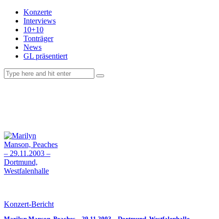
Konzerte
Interviews
10+10
Tonträger
News
GL präsentiert
facebook-
instagramm
rss
1
Konzert-Bericht
Marilyn Manson, Peaches – 29.11.2003 – Dortmund, Westfalenhalle