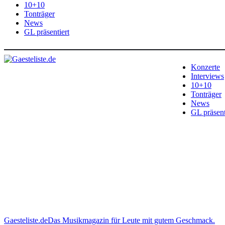
10+10
Tonträger
News
GL präsentiert
Konzerte
Interviews
10+10
Tonträger
News
GL präsent
Gaesteliste.de
Das Musikmagazin für Leute mit gutem Geschmack.