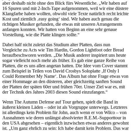
aber deshalb nicht ohne den Blick fürs Wesentliche. „Wir haben auf
16 Spuren und mit 2-Inch-Tape aufgenommen, weil wir eine düstere
Klangfarbe haben wollten, obwohl viele Texte natürlich recht leichte
Kost und ziemlich ‚easy going‘ sind. Wir haben auch genau die
richtigen Musiker gefunden, die etwas mit unseren Arrangements
anfangen konnten. Wir hatten von Beginn an eine sehr genaue
Vorstellung, wie die Platte klingen sollte.“
Dabei half nicht zuletzt das Studium alter Platten, dass nun
Vergleiche zu Acts wie Tim Hardin, Gordon Lightfoot oder Bread
heraufbeschworen werden. „Die Musik anderer inspiriert uns heute
sogar vielleicht noch mehr als früher. Es gab eine ganze Reihe von
Platten, die es uns allen angetan hatten. Die Idee vom Cover stammt
zum Beispiel in Teilen von David Crosbys Soloplatte ‚If Only I
Could Remember My Name‘. Das Album hat ohne Frage etwas von
einer Hommage an den düsteren, aber gleichzeitig sanften Sound
der Platten der späten 60er und frühen 70er. Unser Ziel war es, mit
der Technik des Jahres 2003 diesen Sound einzufangen.“
Wenn The Autumn Defense auf Tour gehen, spielt die Band in
äußerst kleinen Läden – oder ist als Vorgruppe unterwegs. Letzteres
ist allerdings kein Problem für John, auch wenn er von Wilco – von
Ausnahmen wie deren unlängst absolvierter R.E.M.-Supporttour in
den USA abgesehen – eigentlich inzwischen etwas anderes gewohnt
ist. „Um ganz ehrlich zu sein: Ich habe damit kein Problem. Das war