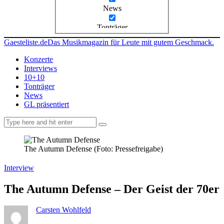
News
Tonträger
Gaesteliste.de
Das Musikmagazin für Leute mit gutem Geschmack.
Konzerte
Interviews
10+10
Tonträger
News
GL präsentiert
facebook-
instagramm
rss
1
The Autumn Defense (Foto: Pressefreigabe)
Interview
The Autumn Defense – Der Geist der 70er
Carsten Wohlfeld