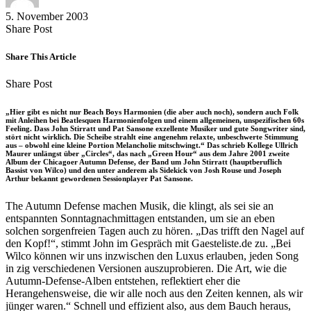
5. November 2003
Share
Copy
Send
Share Post
on
URL
Link
Facebook
to
via
Share This Article
clipboard
eMail
Share
Copy
Send
Share Post
on
URL
Link
Facebook
to
via
„Hier gibt es nicht nur Beach Boys Harmonien (die aber auch noch), sondern auch Folk
clipboard
eMail
mit Anleihen bei Beatlesquen Harmonienfolgen und einem allgemeinen, unspezifischen 60s
Feeling. Dass John Stirratt und Pat Sansone exzellente Musiker und gute Songwriter sind,
stört nicht wirklich. Die Scheibe strahlt eine angenehm relaxte, unbeschwerte Stimmung
aus – obwohl eine kleine Portion Melancholie mitschwingt.“ Das schrieb Kollege Ullrich
Maurer unlängst über „Circles“, das nach „Green Hour“ aus dem Jahre 2001 zweite
Album der Chicagoer Autumn Defense, der Band um John Stirratt (hauptberuflich
Bassist von Wilco) und den unter anderem als Sidekick von Josh Rouse und Joseph
Arthur bekannt gewordenen Sessionplayer Pat Sansone.
The Autumn Defense machen Musik, die klingt, als sei sie an
entspannten Sonntagnachmittagen entstanden, um sie an eben
solchen sorgenfreien Tagen auch zu hören. „Das trifft den Nagel auf
den Kopf!“, stimmt John im Gespräch mit Gaesteliste.de zu. „Bei
Wilco können wir uns inzwischen den Luxus erlauben, jeden Song
in zig verschiedenen Versionen auszuprobieren. Die Art, wie die
Autumn-Defense-Alben entstehen, reflektiert eher die
Herangehensweise, die wir alle noch aus den Zeiten kennen, als wir
jünger waren.“ Schnell und effizient also, aus dem Bauch heraus,