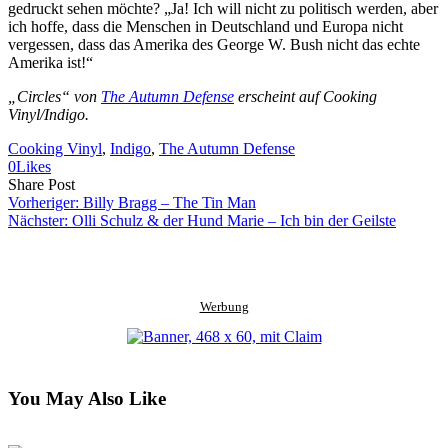
gedruckt sehen möchte? „Ja! Ich will nicht zu politisch werden, aber
ich hoffe, dass die Menschen in Deutschland und Europa nicht
vergessen, dass das Amerika des George W. Bush nicht das echte
Amerika ist!“
„Circles“ von
The Autumn Defense
erscheint auf Cooking
Vinyl/Indigo.
Cooking Vinyl
, 
Indigo
, 
The Autumn Defense
0
Likes
Share
Copy
Send
Share Post
on
URL
Link
Vorheriger:
Billy Bragg – The Tin Man
Facebook
to
via
Nächster:
Olli Schulz & der Hund Marie – Ich bin der Geilste
clipboard
eMail
Werbung
You May Also Like