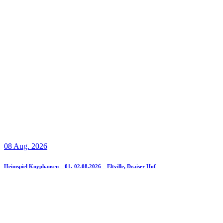
08 Aug. 2026
Heimspiel Knyphausen – 01.-02.08.2026 – Eltville, Draiser Hof