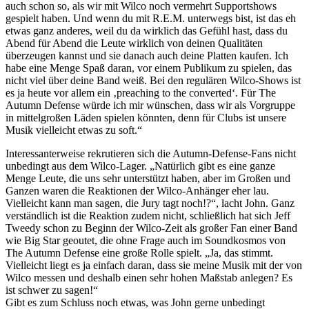
auch schon so, als wir mit Wilco noch vermehrt Supportshows
gespielt haben. Und wenn du mit R.E.M. unterwegs bist, ist das eh
etwas ganz anderes, weil du da wirklich das Gefühl hast, dass du
Abend für Abend die Leute wirklich von deinen Qualitäten
überzeugen kannst und sie danach auch deine Platten kaufen. Ich
habe eine Menge Spaß daran, vor einem Publikum zu spielen, das
nicht viel über deine Band weiß. Bei den regulären Wilco-Shows ist
es ja heute vor allem ein ‚preaching to the converted‘. Für The
Autumn Defense würde ich mir wünschen, dass wir als Vorgruppe
in mittelgroßen Läden spielen könnten, denn für Clubs ist unsere
Musik vielleicht etwas zu soft.“
Interessanterweise rekrutieren sich die Autumn-Defense-Fans nicht
unbedingt aus dem Wilco-Lager. „Natürlich gibt es eine ganze
Menge Leute, die uns sehr unterstützt haben, aber im Großen und
Ganzen waren die Reaktionen der Wilco-Anhänger eher lau.
Vielleicht kann man sagen, die Jury tagt noch!?“, lacht John. Ganz
verständlich ist die Reaktion zudem nicht, schließlich hat sich Jeff
Tweedy schon zu Beginn der Wilco-Zeit als großer Fan einer Band
wie Big Star geoutet, die ohne Frage auch im Soundkosmos von
The Autumn Defense eine große Rolle spielt. „Ja, das stimmt.
Vielleicht liegt es ja einfach daran, dass sie meine Musik mit der von
Wilco messen und deshalb einen sehr hohen Maßstab anlegen? Es
ist schwer zu sagen!“
Gibt es zum Schluss noch etwas, was John gerne unbedingt