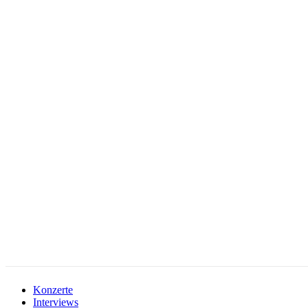
facebook-
instagramm
rss
1
Konzerte
Interviews