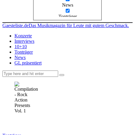
News
Tonträger
Gaesteliste.de
Das Musikmagazin für Leute mit gutem Geschmack.
Konzerte
Interviews
10+10
Tonträger
News
GL präsentiert
facebook-
instagramm
rss
1