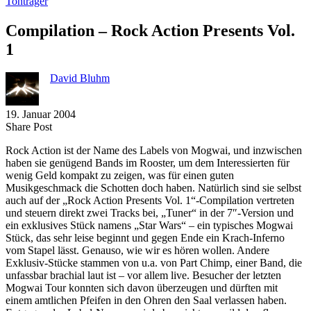
Tonträger
Compilation – Rock Action Presents Vol.
1
David Bluhm
19. Januar 2004
Share
Copy
Send
Share Post
on
URL
Link
Rock Action ist der Name des Labels von Mogwai, und inzwischen
Facebook
to
via
haben sie genügend Bands im Rooster, um dem Interessierten für
clipboard
eMail
wenig Geld kompakt zu zeigen, was für einen guten
Musikgeschmack die Schotten doch haben. Natürlich sind sie selbst
auch auf der „Rock Action Presents Vol. 1“-Compilation vertreten
und steuern direkt zwei Tracks bei, „Tuner“ in der 7″-Version und
ein exklusives Stück namens „Star Wars“ – ein typisches Mogwai
Stück, das sehr leise beginnt und gegen Ende ein Krach-Inferno
vom Stapel lässt. Genauso, wie wir es hören wollen. Andere
Exklusiv-Stücke stammen von u.a. von Part Chimp, einer Band, die
unfassbar brachial laut ist – vor allem live. Besucher der letzten
Mogwai Tour konnten sich davon überzeugen und dürften mit
einem amtlichen Pfeifen in den Ohren den Saal verlassen haben.