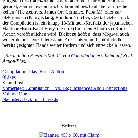
Entgegen des Label-Namens wird aber nicht nur wild drauflos
gerockt, sondern es darf auch schonmal beschaulicher zur Sache
gehen (The Zephyrs, James Orr Complex, Papa M), oder gar
elektronisch (Kling Klang, Random Number, Cex). Letzter Track
der Compilation ist ein knapp 13-Minuten-Kraftakt der japanischen
Hardcore/Emo-Band Envy, die im Februar ein Album via Rock
Action veröffentlichen wird. Bleibt zu hoffen, dass Mogwai auch
weiterhin auf neue, interessante Acts stoßen, und natürlich die
bereits gesignten Bands weiter fördern und sich entwickeln lassen.
„Rock Action Presents Vol. 1“ von
Compilation
erscheint auf Rock
Action/Pias.
Compilation
, 
Pias
, 
Rock Action
0
Likes
Share
Copy
Send
Share Post
on
URL
Link
Vorheriger:
Compilation – Mr. Big: Influences And Connections,
Facebook
to
via
Volume One
clipboard
eMail
Nächster:
Backini – Threads
Werbung