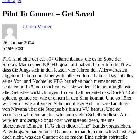
Tonträger
Pilot To Gunner – Get Saved
Ullrich Maurer
26. Januar 2004
Share
Copy
Send
Share Post
on
URL
Link
PTG sind eine der ca. 897 Gitarrenbands, die es im Soge der
Facebook
to
via
Strokes-Mania eben NICHT geschafft haben. In der Info heißt es,
clipboard
eMail
dass die Jungs sich in den letzten vier Jahren den Allerwertesten
abgetourt haben und dabei wohl alles verloren haben. Das hat alles
seine Vor- und Nachteile: PTG brauchen nach niemandem zu
schielen und können machen, was sie wollen. Die ursprünglichste
aller Selbstverwirklichungen. In dem Fall bedeutet das: Rock’n’Roll
spielen, gerade so, wie er einem in den Sinn kommt. Und so hören
wir denn – wie auf vielen Scheiben dieser Art – unsere Lieblinge
von Nirvana über die Stooges bis hin zu VU heraus. Und so
vermissen wir denn auch – wie auch vielen Scheiben dieser Art –
wirklich großartige Songs oder wenigstens Ideen, die uns
überzeugen könnten, PTG einer dieser „The“ Bands vorzuziehen.
Allerdings: Schaden tun PTG auch niemandem und schlecht ist es ja
auch nicht, was das Quartett da so macht. Eine richtig spirituelle