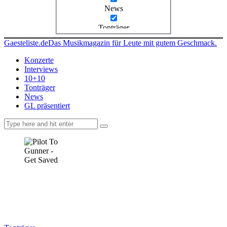
News
Tonträger
Gaesteliste.de
Das Musikmagazin für Leute mit gutem Geschmack.
Konzerte
Interviews
10+10
Tonträger
News
GL präsentiert
facebook-
instagramm
rss
1