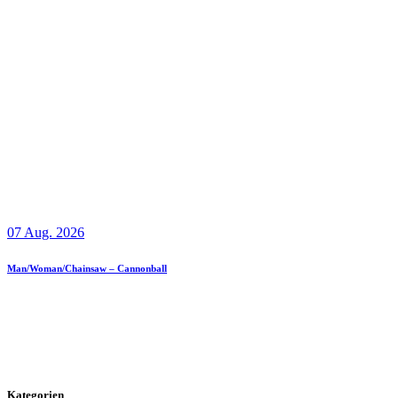
07 Aug. 2026
Man/Woman/Chainsaw – Cannonball
Kategorien