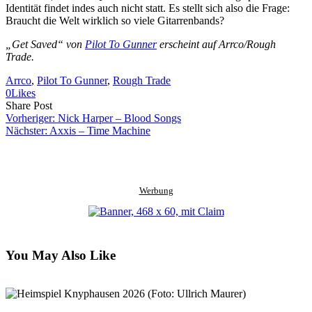
Identität findet indes auch nicht statt. Es stellt sich also die Frage:
Braucht die Welt wirklich so viele Gitarrenbands?
„Get Saved“ von
Pilot To Gunner
erscheint auf Arrco/Rough
Trade.
Arrco
, 
Pilot To Gunner
, 
Rough Trade
0
Likes
Share
Copy
Send
Share Post
on
URL
Link
Vorheriger:
Nick Harper – Blood Songs
Facebook
to
via
Nächster:
Axxis – Time Machine
clipboard
eMail
Werbung
You May Also Like