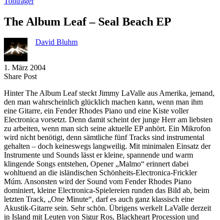
Tonträger
The Album Leaf – Seal Beach EP
David Bluhm
1. März 2004
Share
Copy
Send
Share Post
on
URL
Link
Hinter The Album Leaf steckt Jimmy LaValle aus Amerika, jemand,
Facebook
to
via
den man wahrscheinlich glücklich machen kann, wenn man ihm
clipboard
eMail
eine Gitarre, ein Fender Rhodes Piano und eine Kiste voller
Electronica vorsetzt. Denn damit scheint der junge Herr am liebsten
zu arbeiten, wenn man sich seine aktuelle EP anhört. Ein Mikrofon
wird nicht benötigt, denn sämtliche fünf Tracks sind instrumental
gehalten – doch keineswegs langweilig. Mit minimalen Einsatz der
Instrumente und Sounds lässt er kleine, spannende und warm
klingende Songs entstehen, Opener „Malmo“ erinnert dabei
wohltuend an die isländischen Schönheits-Electronica-Frickler
Múm. Ansonsten wird der Sound vom Fender Rhodes Piano
dominiert, kleine Electronica-Spielereien runden das Bild ab, beim
letzten Track, „One Minute“, darf es auch ganz klassisch eine
Akustik-Gitarre sein. Sehr schön. Übrigens werkelt LaValle derzeit
in Island mit Leuten von Sigur Ros, Blackheart Procession und