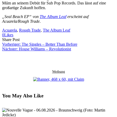
Múm an seinem Debüt für Sub Pop Records. Das lässt auf eine
großartige Zukunft hoffen.
„Seal Beach EP“ von
The Album Leaf
erscheint auf
Acuarela/Rough Trade.
Acuarela
, 
Rough Trade
, 
The Album Leaf
0
Likes
Share
Copy
Send
Share Post
on
URL
Link
Vorheriger:
The Singles – Better Than Before
Facebook
to
via
Nächster:
House Williams – Revolutionist
clipboard
eMail
Werbung
You May Also Like