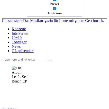
News
Tonträger
Gaesteliste.de
Das Musikmagazin für Leute mit gutem Geschmack.
Konzerte
Interviews
10+10
Tonträger
News
GL präsentiert
facebook-
instagramm
rss
1