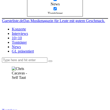
News
Tonträger
Gaesteliste.de
Das Musikmagazin für Leute mit gutem Geschmack.
Konzerte
Interviews
10+10
Tonträger
News
GL präsentiert
facebook-
instagramm
rss
1