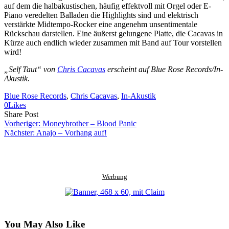
auf dem die halbakustischen, häufig effektvoll mit Orgel oder E-
Piano veredelten Balladen die Highlights sind und elektrisch
verstärkte Midtempo-Rocker eine angenehm unsentimentale
Rückschau darstellen. Eine äußerst gelungene Platte, die Cacavas in
Kürze auch endlich wieder zusammen mit Band auf Tour vorstellen
wird!
„Self Taut“ von
Chris Cacavas
erscheint auf Blue Rose Records/In-
Akustik.
Blue Rose Records
, 
Chris Cacavas
, 
In-Akustik
0
Likes
Share
Copy
Send
Share Post
on
URL
Link
Vorheriger:
Moneybrother – Blood Panic
Facebook
to
via
Nächster:
Anajo – Vorhang auf!
clipboard
eMail
Werbung
You May Also Like