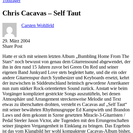
Tonträger
Chris Cacavas – Self Taut
Carsten Wohlfeld
29. März 2004
Share
Copy
Send
Share Post
on
URL
Link
Hatte er sich mit seinem letzten Album „Bumbling Home From The
Facebook
to
via
Stars“ noch bewusst von genau dem Gitarrensound abgewendet, der
clipboard
eMail
ihn in den rund 15 Jahren zuvor bei Green On Red und seiner
eigenen Band Junkyard Love stets begleitet hatte, und die ein oder
andere Gitarrenspur durch Synthesizer und Keyboards ersetzt, kehrt
der inzwischen in Süddeutschland heimisch gewordene Amerikaner
nun zum stärker Rock-orientierten Sound zurück. Anstatt wie beim
Vorgänger kompliziert gestrickte Songs auszutüfteln, bei denen
Atmosphäre und Arrangement streckenweise Melodie und Text
etwas zu überschatten drohten, versteht es Cacavas auf „Self Taut“
mit seiner bewährten Rhythmusgruppe Ed Kampwirth und Brandon
Laws und dem gekonnt in Szene gesetzten Miracle-3-Gitarristen /
Pedal Steeler Jason Victor, alte Tugenden mit den Errungenschaften
seiner jüngsten Vergangenheit in Einklang zu bringen. Das Ergebnis
ist das vom Klangbild her wohl kompakteste Cacavas-Album bisher,