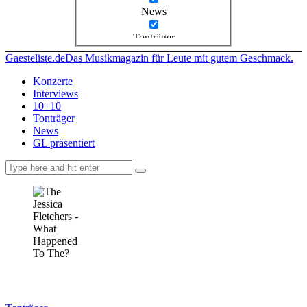
News
Tonträger
Gaesteliste.de
Das Musikmagazin für Leute mit gutem Geschmack.
Konzerte
Interviews
10+10
Tonträger
News
GL präsentiert
facebook-
instagramm
rss
1