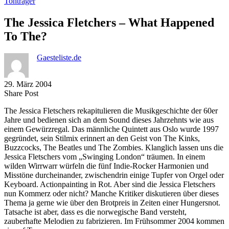
Tonträger
The Jessica Fletchers – What Happened
To The?
Gaesteliste.de
29. März 2004
Share
Copy
Send
Share Post
on
URL
Link
The Jessica Fletschers rekapitulieren die Musikgeschichte der 60er
Facebook
to
via
Jahre und bedienen sich an dem Sound dieses Jahrzehnts wie aus
clipboard
eMail
einem Gewürzregal. Das männliche Quintett aus Oslo wurde 1997
gegründet, sein Stilmix erinnert an den Geist von The Kinks,
Buzzcocks, The Beatles und The Zombies. Klanglich lassen uns die
Jessica Fletschers vom „Swinging London“ träumen. In einem
wilden Wirrwarr würfeln die fünf Indie-Rocker Harmonien und
Misstöne durcheinander, zwischendrin einige Tupfer von Orgel oder
Keyboard. Actionpainting in Rot. Aber sind die Jessica Fletschers
nun Kommerz oder nicht? Manche Kritiker diskutieren über dieses
Thema ja gerne wie über den Brotpreis in Zeiten einer Hungersnot.
Tatsache ist aber, dass es die norwegische Band versteht,
zauberhafte Melodien zu fabrizieren. Im Frühsommer 2004 kommen