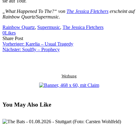
sie auf Tour.
„What Happened To The?“ von
The Jessica Fletchers
erscheint auf
Rainbow Quartz/Supermusic.
Rainbow Quartz
, 
Supermusic
, 
The Jessica Fletchers
0
Likes
Share
Copy
Send
Share Post
on
URL
Link
Vorheriger:
Karelia – Usual Tragedy
Facebook
to
via
Nächster:
Soulfly – Prophecy
clipboard
eMail
Werbung
You May Also Like