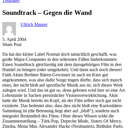
Tonträger
Soundtrack – Gegen die Wand
Ullrich Maurer
5. April 2004
Share
Copy
Send
Share Post
on
URL
Link
Da hat das kleine Label Normal doch tatsächlich geschafft, was
Facebook
to
via
große Major-Companies in den seltensten Fällen hinbekommen:
clipboard
eMail
Einen Soundtrack gleichzeitig mit dem dazugehörigen Film in den
Handel zu bringen (oder umgekehrt). Und dann auch noch diesen!
Fatih Akins Berliner Bären-Gewinner ist auch im Kino gut
angekommen, was also dafür Sorge tragen dürfte, dass sich manch
einer, der nicht bloß auf spezifische Musik aus ist, sich dieses Werk
zulegen wird. Und das ist gut so, denn geboten wird hier so eine Art
Lehrstunde in Sachen persönlicher Visionsverwirklichung. Akin
hatte die Musik bereits im Kopf, als der Film selber noch gar nicht
existierte. Das bedeutet also, dass dies nicht bloß eine Kuriositäten-
Sammlung ist (die Betonung liegt aber auf „bloß“), sondern auch
integraler Bestandteil des Films. Ohne dieses Wissen wirkt die
Zusammenstellung – Türk-Pop, Depeche Mode, Sisters Of Mercy,
Zinoba, Mona Mur, Alexander Hacke (Neubauten), Birthday Party,