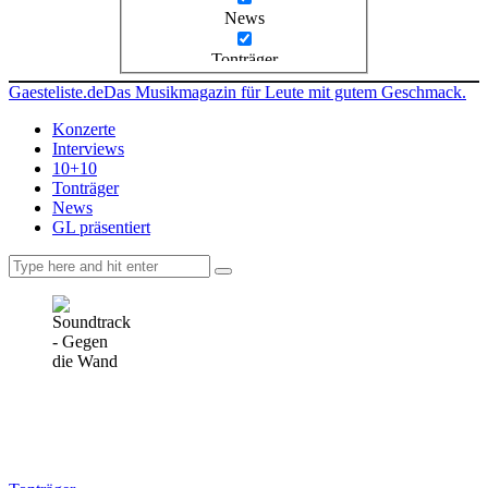
News
Tonträger
Gaesteliste.de
Das Musikmagazin für Leute mit gutem Geschmack.
Konzerte
Interviews
10+10
Tonträger
News
GL präsentiert
facebook-
instagramm
rss
1