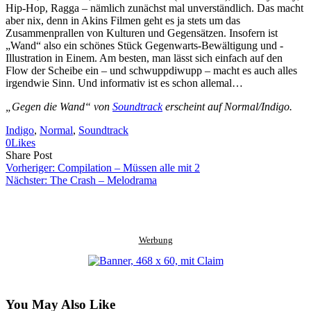
Hip-Hop, Ragga – nämlich zunächst mal unverständlich. Das macht
aber nix, denn in Akins Filmen geht es ja stets um das
Zusammenprallen von Kulturen und Gegensätzen. Insofern ist
„Wand“ also ein schönes Stück Gegenwarts-Bewältigung und -
Illustration in Einem. Am besten, man lässt sich einfach auf den
Flow der Scheibe ein – und schwuppdiwupp – macht es auch alles
irgendwie Sinn. Und informativ ist es schon allemal…
„Gegen die Wand“ von
Soundtrack
erscheint auf Normal/Indigo.
Indigo
, 
Normal
, 
Soundtrack
0
Likes
Share
Copy
Send
Share Post
on
URL
Link
Vorheriger:
Compilation – Müssen alle mit 2
Facebook
to
via
Nächster:
The Crash – Melodrama
clipboard
eMail
Werbung
You May Also Like