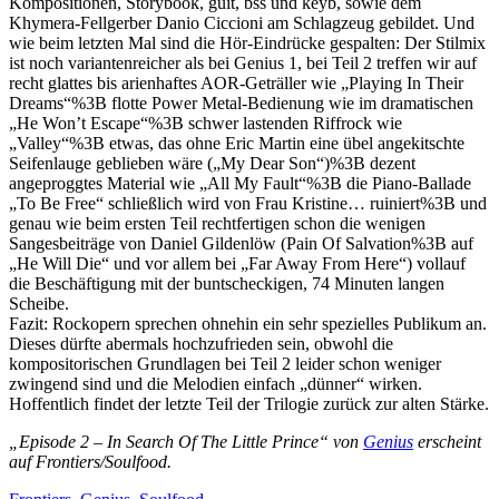
Kompositionen, Storybook, guit, bss und keyb, sowie dem
Khymera-Fellgerber Danio Ciccioni am Schlagzeug gebildet. Und
wie beim letzten Mal sind die Hör-Eindrücke gespalten: Der Stilmix
ist noch variantenreicher als bei Genius 1, bei Teil 2 treffen wir auf
recht glattes bis arienhaftes AOR-Geträller wie „Playing In Their
Dreams“%3B flotte Power Metal-Bedienung wie im dramatischen
„He Won’t Escape“%3B schwer lastenden Riffrock wie
„Valley“%3B etwas, das ohne Eric Martin eine übel angekitschte
Seifenlauge geblieben wäre („My Dear Son“)%3B dezent
angeproggtes Material wie „All My Fault“%3B die Piano-Ballade
„To Be Free“ schließlich wird von Frau Kristine… ruiniert%3B und
genau wie beim ersten Teil rechtfertigen schon die wenigen
Sangesbeiträge von Daniel Gildenlöw (Pain Of Salvation%3B auf
„He Will Die“ und vor allem bei „Far Away From Here“) vollauf
die Beschäftigung mit der buntscheckigen, 74 Minuten langen
Scheibe.
Fazit: Rockopern sprechen ohnehin ein sehr spezielles Publikum an.
Dieses dürfte abermals hochzufrieden sein, obwohl die
kompositorischen Grundlagen bei Teil 2 leider schon weniger
zwingend sind und die Melodien einfach „dünner“ wirken.
Hoffentlich findet der letzte Teil der Trilogie zurück zur alten Stärke.
„Episode 2 – In Search Of The Little Prince“ von
Genius
erscheint
auf Frontiers/Soulfood.