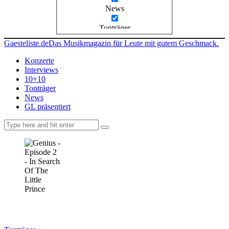
News
Tonträger
Gaesteliste.de
Das Musikmagazin für Leute mit gutem Geschmack.
Konzerte
Interviews
10+10
Tonträger
News
GL präsentiert
facebook-
instagramm
rss
1