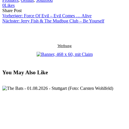
Frontiers
, 
Genius
, 
Soulfood
0
Likes
Share
Copy
Send
Share Post
on
URL
Link
Vorheriger:
Force Of Evil – Evil Comes … Alive
Facebook
to
via
Nächster:
Jerry Fish & The Mudbug Club – Be Yourself
clipboard
eMail
Werbung
You May Also Like