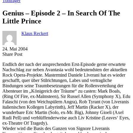
Tonträger
Genius – Episode 2 – In Search Of The
Little Prince
Klaus Reckert
24. Mai 2004
Share
Copy
Send
Share Post
on
URL
Link
Endlich der nach der ansprechenden Erst-Episode gerne erwartete
Facebook
to
via
Nachschlag zur neben Avantasia wohl bedeutendsten der aktuellen
clipboard
eMail
Rock Opera-Projekte. Mastermind Daniele Liverani hat es wieder
geschafft, quer über Stilrichtungen, Labes und vertragliche
Bindungen seine Traumbesetzungen für die Rollenverteilung der
Abenteuer im „Königreich der Träume“ zu casten: Mark Boals,
(Ring Of Fire, ex-Malmsteen), Sir Russel Allen (Symphony X), Edu
Falaschi (von den Weichspülern Angra), Rob Tyrant (von Liveranis
italienischen Kollegen Labyrinth), Jeff Martin (Racker X), der
wunderbare Eric Martin (Solo, ex-Mr. Big), Johnny Gioeli (Axel
Rudi Pell) und verblüffenderweise auch Liv Kristine (Leaves‘ Eyes,
ex-Theatre Of Tragedy).
Wieder wird die Basis des Ganzen von Signore Liveranis