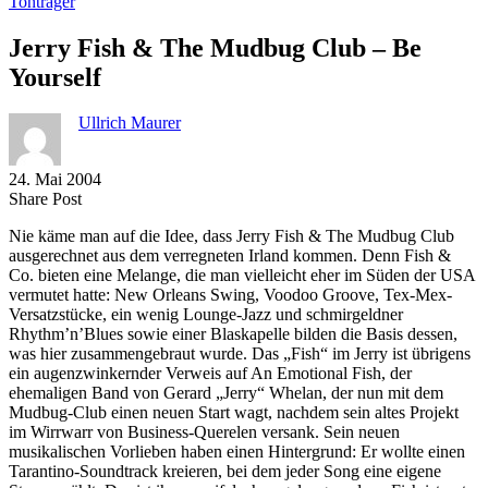
Tonträger
Jerry Fish & The Mudbug Club – Be
Yourself
Ullrich Maurer
24. Mai 2004
Share
Copy
Send
Share Post
on
URL
Link
Nie käme man auf die Idee, dass Jerry Fish & The Mudbug Club
Facebook
to
via
ausgerechnet aus dem verregneten Irland kommen. Denn Fish &
clipboard
eMail
Co. bieten eine Melange, die man vielleicht eher im Süden der USA
vermutet hatte: New Orleans Swing, Voodoo Groove, Tex-Mex-
Versatzstücke, ein wenig Lounge-Jazz und schmirgeldner
Rhythm’n’Blues sowie einer Blaskapelle bilden die Basis dessen,
was hier zusammengebraut wurde. Das „Fish“ im Jerry ist übrigens
ein augenzwinkernder Verweis auf An Emotional Fish, der
ehemaligen Band von Gerard „Jerry“ Whelan, der nun mit dem
Mudbug-Club einen neuen Start wagt, nachdem sein altes Projekt
im Wirrwarr von Business-Querelen versank. Sein neuen
musikalischen Vorlieben haben einen Hintergrund: Er wollte einen
Tarantino-Soundtrack kreieren, bei dem jeder Song eine eigene