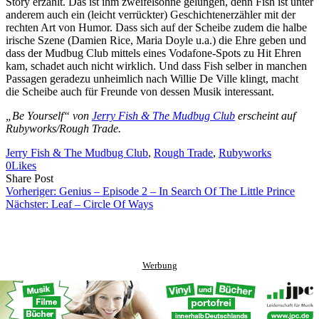
Story erzählt. Das ist ihm zweifelsohne gelungen, denn Fish ist unter
anderem auch ein (leicht verrückter) Geschichtenerzähler mit der
rechten Art von Humor. Dass sich auf der Scheibe zudem die halbe
irische Szene (Damien Rice, Maria Doyle u.a.) die Ehre geben und
dass der Mudbug Club mittels eines Vodafone-Spots zu Hit Ehren
kam, schadet auch nicht wirklich. Und dass Fish selber in manchen
Passagen geradezu unheimlich nach Willie De Ville klingt, macht
die Scheibe auch für Freunde von dessen Musik interessant.
„Be Yourself“ von
Jerry Fish & The Mudbug Club
erscheint auf
Rubyworks/Rough Trade.
Jerry Fish & The Mudbug Club
, 
Rough Trade
, 
Rubyworks
0
Likes
Share
Copy
Send
Share Post
on
URL
Link
Vorheriger:
Genius – Episode 2 – In Search Of The Little Prince
Facebook
to
via
Nächster:
Leaf – Circle Of Ways
clipboard
eMail
Werbung