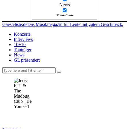
News
Tonträger
Gaesteliste.de
Das Musikmagazin für Leute mit gutem Geschmack.
Konzerte
Interviews
10+10
Tonträger
News
GL präsentiert
facebook-
instagramm
rss
1