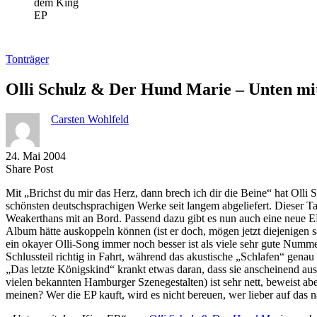
Tonträger
Olli Schulz & Der Hund Marie – Unten m
Carsten Wohlfeld
24. Mai 2004
Share
Copy
Send
Share Post
on
URL
Link
Mit „Brichst du mir das Herz, dann brech ich dir die Beine“ hat Olli S
Facebook
to
via
schönsten deutschsprachigen Werke seit langem abgeliefert. Dieser Tag
clipboard
eMail
Weakerthans mit an Bord. Passend dazu gibt es nun auch eine neue EP,
Album hätte auskoppeln können (ist er doch, mögen jetzt diejenigen s
ein okayer Olli-Song immer noch besser ist als viele sehr gute Nu
Schlussteil richtig in Fahrt, während das akustische „Schlafen“ gena
„Das letzte Königskind“ krankt etwas daran, dass sie anscheinend
vielen bekannten Hamburger Szenegestalten) ist sehr nett, beweist a
meinen? Wer die EP kauft, wird es nicht bereuen, wer lieber auf das n