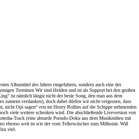
besten Albumtitel des Jahres eingefahren, sondern auch eine der
ei einigen Terminen Wir sind Helden und ist als Support bei den großen
King“ ist nämlich längst nicht der beste Song, den man aus dem
es zumeist verdanken), doch dabei dürfen wir nicht vergessen, dass
, nicht Opi sagen“ erst im Henry Rollins auf die Schippe nehmenden
t noch viele weitere schenken wird. Die abschließende Liveversion von
timedia-Track (eine absurde Pseudo-Doku aus dem Musikmilieu mit
ro ebenso weit ist wie der vom Tellerwäscher zum Millionär. Will
lzu viel.