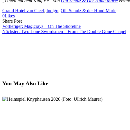
„Unten mit dem King EP“ von
Olli Schulz & Der Hund Marie
ersche
Grand Hotel van Cleef
, 
Indigo
, 
Olli Schulz & der Hund Marie
0
Likes
Share
Copy
Send
Share Post
on
URL
Link
Vorheriger:
Magicrays – On The Shoreline
Facebook
to
via
Nächster:
Two Lone Swordsmen – From The Double Gone Chapel
clipboard
eMail
You May Also Like