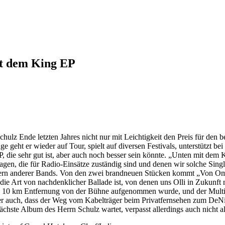
it dem King EP
chulz Ende letzten Jahres nicht nur mit Leichtigkeit den Preis für den 
e geht er wieder auf Tour, spielt auf diversen Festivals, unterstützt b
 die sehr gut ist, aber auch noch besser sein könnte. „Unten mit dem 
agen, die für Radio-Einsätze zuständig sind und denen wir solche Singl
mmern anderer Bands. Von den zwei brandneuen Stücken kommt „Von Omi
u die Art von nachdenklicher Ballade ist, von denen uns Olli in Zukunf
 aus 10 km Entfernung von der Bühne aufgenommen wurde, und der Mul
ber auch, dass der Weg vom Kabelträger beim Privatfernsehen zum DeNi
ächste Album des Herrn Schulz wartet, verpasst allerdings auch nicht al