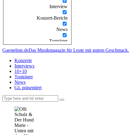
Interview
Konzert-Bericht
News
Tonträger
Gaesteliste.de
Das Musikmagazin für Leute mit gutem Geschmack.
Konzerte
Interviews
10+10
Tonträger
News
GL präsentiert
facebook-
instagramm
rss
1