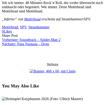
Job wie immer. 48 Minuten Rock’n’Roll, der weder überrascht noch
enttäuscht oder begeistert. Wie immer. Denn Motörhead sind
Motörhead sind Motörhead.
„Inferno“ von
Motörhead
erscheint auf Steamhammer/SPV.
Motörhead
, 
SPV
, 
Steamhammer
0
Likes
Share
Copy
Send
Share Post
on
URL
Link
Vorheriger:
Soundtrack – Spider-Man 2
Facebook
to
via
Nächster:
Nina Nastasia – Dogs
clipboard
eMail
Werbung
You May Also Like