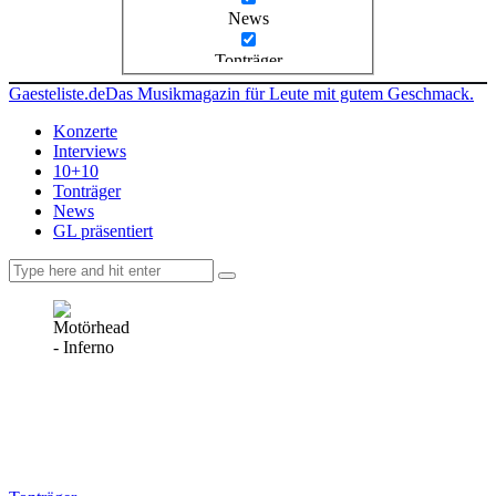
News
Tonträger
Gaesteliste.de
Das Musikmagazin für Leute mit gutem Geschmack.
Konzerte
Interviews
10+10
Tonträger
News
GL präsentiert
facebook-
instagramm
rss
1