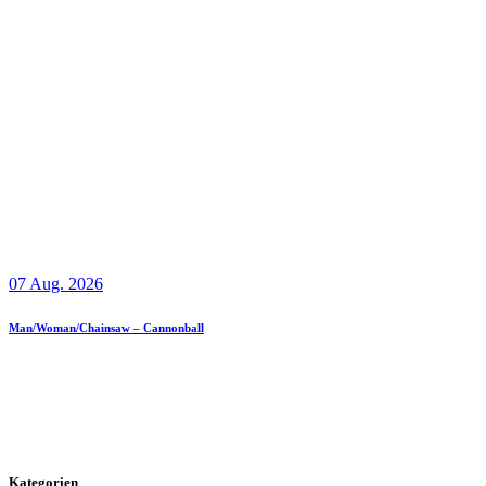
07 Aug. 2026
Man/Woman/Chainsaw – Cannonball
Kategorien