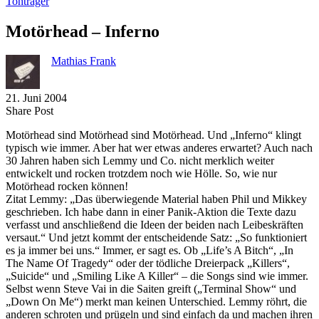
Tonträger
Motörhead – Inferno
Mathias Frank
21. Juni 2004
Share
Copy
Send
Share Post
on
URL
Link
Motörhead sind Motörhead sind Motörhead. Und „Inferno“ klingt
Facebook
to
via
typisch wie immer. Aber hat wer etwas anderes erwartet? Auch nach
clipboard
eMail
30 Jahren haben sich Lemmy und Co. nicht merklich weiter
entwickelt und rocken trotzdem noch wie Hölle. So, wie nur
Motörhead rocken können!
Zitat Lemmy: „Das überwiegende Material haben Phil und Mikkey
geschrieben. Ich habe dann in einer Panik-Aktion die Texte dazu
verfasst und anschließend die Ideen der beiden nach Leibeskräften
versaut.“ Und jetzt kommt der entscheidende Satz: „So funktioniert
es ja immer bei uns.“ Immer, er sagt es. Ob „Life’s A Bitch“, „In
The Name Of Tragedy“ oder der tödliche Dreierpack „Killers“,
„Suicide“ und „Smiling Like A Killer“ – die Songs sind wie immer.
Selbst wenn Steve Vai in die Saiten greift („Terminal Show“ und
„Down On Me“) merkt man keinen Unterschied. Lemmy röhrt, die
anderen schroten und prügeln und sind einfach da und machen ihren