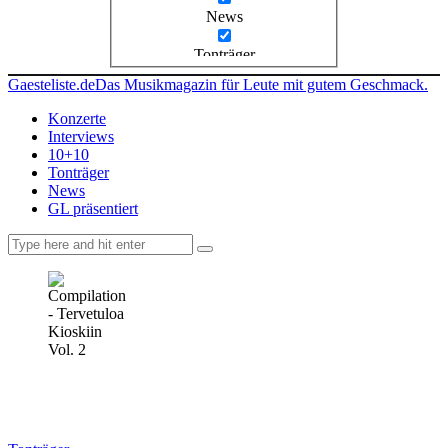
News
Tonträger
Gaesteliste.de
Das Musikmagazin für Leute mit gutem Geschmack.
Konzerte
Interviews
10+10
Tonträger
News
GL präsentiert
facebook-
instagramm
rss
1