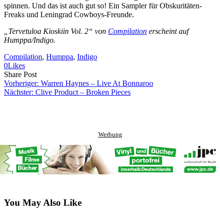
spinnen. Und das ist auch gut so! Ein Sampler für Obskuritäten-
Freaks und Leningrad Cowboys-Freunde.
„Tervetuloa Kioskiin Vol. 2“ von
Compilation
erscheint auf
Humppa/Indigo.
Compilation
, 
Humppa
, 
Indigo
0
Likes
Share
Copy
Send
Share Post
on
URL
Link
Vorheriger:
Warren Haynes – Live At Bonnaroo
Facebook
to
via
Nächster:
Clive Product – Broken Pieces
clipboard
eMail
Werbung
You May Also Like