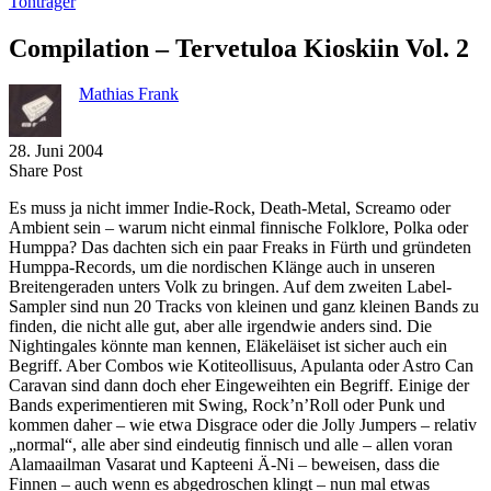
Tonträger
Compilation – Tervetuloa Kioskiin Vol. 2
Mathias Frank
28. Juni 2004
Share
Copy
Send
Share Post
on
URL
Link
Es muss ja nicht immer Indie-Rock, Death-Metal, Screamo oder
Facebook
to
via
Ambient sein – warum nicht einmal finnische Folklore, Polka oder
clipboard
eMail
Humppa? Das dachten sich ein paar Freaks in Fürth und gründeten
Humppa-Records, um die nordischen Klänge auch in unseren
Breitengeraden unters Volk zu bringen. Auf dem zweiten Label-
Sampler sind nun 20 Tracks von kleinen und ganz kleinen Bands zu
finden, die nicht alle gut, aber alle irgendwie anders sind. Die
Nightingales könnte man kennen, Eläkeläiset ist sicher auch ein
Begriff. Aber Combos wie Kotiteollisuus, Apulanta oder Astro Can
Caravan sind dann doch eher Eingeweihten ein Begriff. Einige der
Bands experimentieren mit Swing, Rock’n’Roll oder Punk und
kommen daher – wie etwa Disgrace oder die Jolly Jumpers – relativ
„normal“, alle aber sind eindeutig finnisch und alle – allen voran
Alamaailman Vasarat und Kapteeni Ä-Ni – beweisen, dass die
Finnen – auch wenn es abgedroschen klingt – nun mal etwas