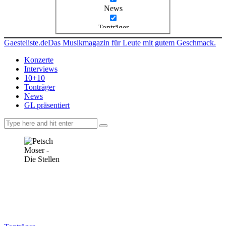
News
Tonträger
Gaesteliste.de
Das Musikmagazin für Leute mit gutem Geschmack.
Konzerte
Interviews
10+10
Tonträger
News
GL präsentiert
facebook-
instagramm
rss
1