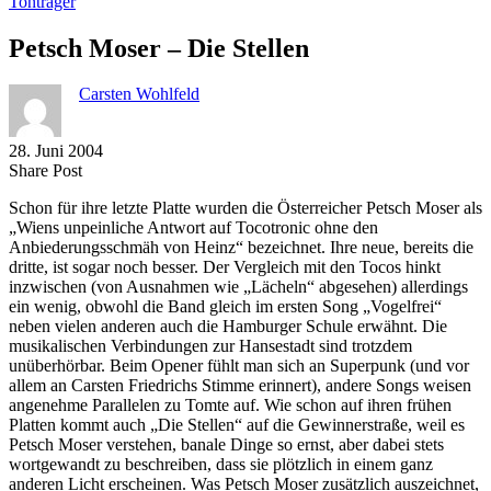
Tonträger
Petsch Moser – Die Stellen
Carsten Wohlfeld
28. Juni 2004
Share
Copy
Send
Share Post
on
URL
Link
Schon für ihre letzte Platte wurden die Österreicher Petsch Moser als
Facebook
to
via
„Wiens unpeinliche Antwort auf Tocotronic ohne den
clipboard
eMail
Anbiederungsschmäh von Heinz“ bezeichnet. Ihre neue, bereits die
dritte, ist sogar noch besser. Der Vergleich mit den Tocos hinkt
inzwischen (von Ausnahmen wie „Lächeln“ abgesehen) allerdings
ein wenig, obwohl die Band gleich im ersten Song „Vogelfrei“
neben vielen anderen auch die Hamburger Schule erwähnt. Die
musikalischen Verbindungen zur Hansestadt sind trotzdem
unüberhörbar. Beim Opener fühlt man sich an Superpunk (und vor
allem an Carsten Friedrichs Stimme erinnert), andere Songs weisen
angenehme Parallelen zu Tomte auf. Wie schon auf ihren frühen
Platten kommt auch „Die Stellen“ auf die Gewinnerstraße, weil es
Petsch Moser verstehen, banale Dinge so ernst, aber dabei stets
wortgewandt zu beschreiben, dass sie plötzlich in einem ganz
anderen Licht erscheinen. Was Petsch Moser zusätzlich auszeichnet,