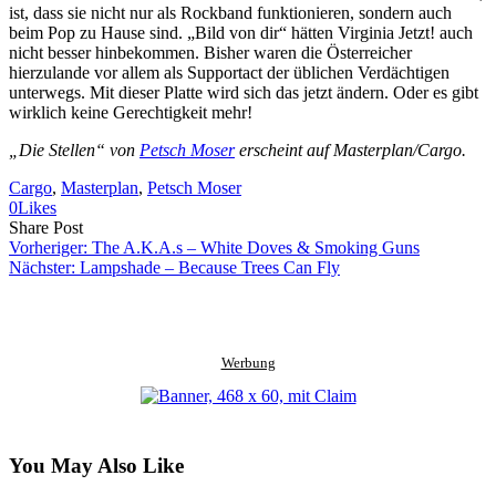
ist, dass sie nicht nur als Rockband funktionieren, sondern auch
beim Pop zu Hause sind. „Bild von dir“ hätten Virginia Jetzt! auch
nicht besser hinbekommen. Bisher waren die Österreicher
hierzulande vor allem als Supportact der üblichen Verdächtigen
unterwegs. Mit dieser Platte wird sich das jetzt ändern. Oder es gibt
wirklich keine Gerechtigkeit mehr!
„Die Stellen“ von
Petsch Moser
erscheint auf Masterplan/Cargo.
Cargo
, 
Masterplan
, 
Petsch Moser
0
Likes
Share
Copy
Send
Share Post
on
URL
Link
Vorheriger:
The A.K.A.s – White Doves & Smoking Guns
Facebook
to
via
Nächster:
Lampshade – Because Trees Can Fly
clipboard
eMail
Werbung
You May Also Like