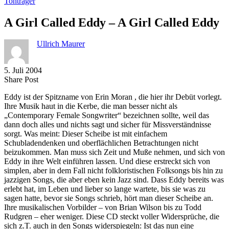
Tonträger
A Girl Called Eddy – A Girl Called Eddy
Ullrich Maurer
5. Juli 2004
Share
Copy
Send
Share Post
on
URL
Link
Eddy ist der Spitzname von Erin Moran , die hier ihr Debüt vorlegt.
Facebook
to
via
Ihre Musik haut in die Kerbe, die man besser nicht als
clipboard
eMail
„Contemporary Female Songwriter“ bezeichnen sollte, weil das
dann doch alles und nichts sagt und sicher für Missverständnisse
sorgt. Was meint: Dieser Scheibe ist mit einfachem
Schubladendenken und oberflächlichen Betrachtungen nicht
beizukommen. Man muss sich Zeit und Muße nehmen, und sich von
Eddy in ihre Welt einführen lassen. Und diese erstreckt sich von
simplen, aber in dem Fall nicht folkloristischen Folksongs bis hin zu
jazzigen Songs, die aber eben kein Jazz sind. Dass Eddy bereits was
erlebt hat, im Leben und lieber so lange wartete, bis sie was zu
sagen hatte, bevor sie Songs schrieb, hört man dieser Scheibe an.
Ihre musikalischen Vorbilder – von Brian Wilson bis zu Todd
Rudgren – eher weniger. Diese CD steckt voller Widersprüche, die
sich z.T. auch in den Songs widerspiegeln: Ist das nun eine