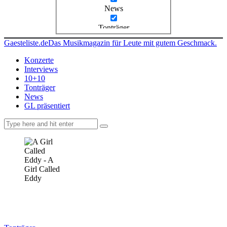
News
Tonträger
Gaesteliste.de
Das Musikmagazin für Leute mit gutem Geschmack.
Konzerte
Interviews
10+10
Tonträger
News
GL präsentiert
facebook-
instagramm
rss
1