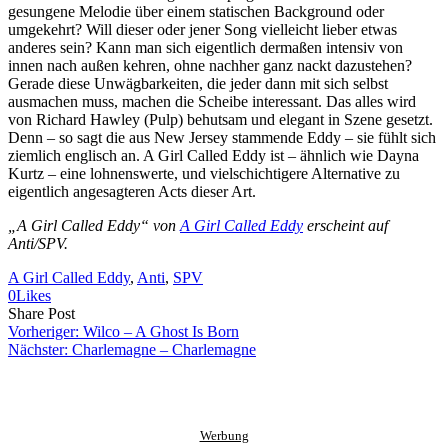
gesungene Melodie über einem statischen Background oder
umgekehrt? Will dieser oder jener Song vielleicht lieber etwas
anderes sein? Kann man sich eigentlich dermaßen intensiv von
innen nach außen kehren, ohne nachher ganz nackt dazustehen?
Gerade diese Unwägbarkeiten, die jeder dann mit sich selbst
ausmachen muss, machen die Scheibe interessant. Das alles wird
von Richard Hawley (Pulp) behutsam und elegant in Szene gesetzt.
Denn – so sagt die aus New Jersey stammende Eddy – sie fühlt sich
ziemlich englisch an. A Girl Called Eddy ist – ähnlich wie Dayna
Kurtz – eine lohnenswerte, und vielschichtigere Alternative zu
eigentlich angesagteren Acts dieser Art.
„A Girl Called Eddy“ von
A Girl Called Eddy
erscheint auf
Anti/SPV.
A Girl Called Eddy
, 
Anti
, 
SPV
0
Likes
Share
Copy
Send
Share Post
on
URL
Link
Vorheriger:
Wilco – A Ghost Is Born
Facebook
to
via
Nächster:
Charlemagne – Charlemagne
clipboard
eMail
Werbung