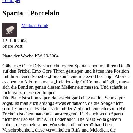
Tonträger
Sparta – Porcelain
Mathias Frank
12. Juli 2004
Share
Copy
Send
Share Post
on
URL
Link
Platte der Woche KW 29/2004
Facebook
to
via
clipboard
eMail
Gäbe es At The Drive-In nicht, wären Sparta schon mit ihrem Debüt
auf den Frickel-Emo-Core-Thron gestiegen und hätten ihre Position
mit ihrer neuen Scheibe „Porcelain“ eindrucksvoll bestätigt. Aber da
es eben ein Album namens „Relationship Of Command“ gibt, muss
sich die Band an genau diesem Meilenstein messen. Und schafft es
nicht ganz, diesen zu toppen.
Die Platte ist schon super, da besteht gar kein Zweifel. Sehr super
sogar. Ist man auch anfangs etwas enttäuscht, da die Songs nicht
sofort zünden, entwickelt sich mit der Zeit doch ein jeder zum Hit.
Frickeln ist eben manchmal anstrengend. Und auch wenn Sparta
nicht mehr so viel mit ATD-I oder auch The Mars Volta gemein
haben, die gemeinsamen Wurzeln sind unüberhörbar. Diese
Verschrobenheit, diese verwinkelten Riffs und Melodien, die