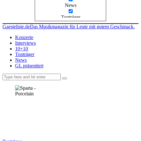
News
Tonträger
Gaesteliste.de
Das Musikmagazin für Leute mit gutem Geschmack.
Konzerte
Interviews
10+10
Tonträger
News
GL präsentiert
facebook-
instagramm
rss
1