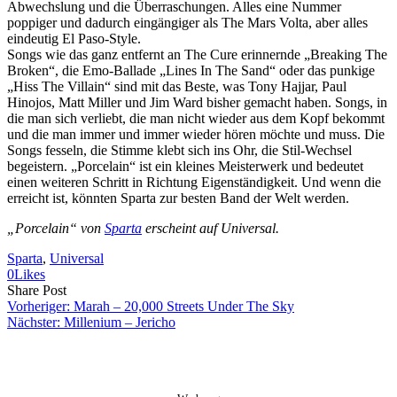
Abwechslung und die Überraschungen. Alles eine Nummer
poppiger und dadurch eingängiger als The Mars Volta, aber alles
eindeutig El Paso-Style.
Songs wie das ganz entfernt an The Cure erinnernde „Breaking The
Broken“, die Emo-Ballade „Lines In The Sand“ oder das punkige
„Hiss The Villain“ sind mit das Beste, was Tony Hajjar, Paul
Hinojos, Matt Miller und Jim Ward bisher gemacht haben. Songs, in
die man sich verliebt, die man nicht wieder aus dem Kopf bekommt
und die man immer und immer wieder hören möchte und muss. Die
Songs fesseln, die Stimme klebt sich ins Ohr, die Stil-Wechsel
begeistern. „Porcelain“ ist ein kleines Meisterwerk und bedeutet
einen weiteren Schritt in Richtung Eigenständigkeit. Und wenn die
erreicht ist, könnten Sparta zur besten Band der Welt werden.
„Porcelain“ von
Sparta
erscheint auf Universal.
Sparta
, 
Universal
0
Likes
Share
Copy
Send
Share Post
on
URL
Link
Vorheriger:
Marah – 20,000 Streets Under The Sky
Facebook
to
via
Nächster:
Millenium – Jericho
clipboard
eMail