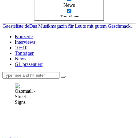
News
Tonträger
Gaesteliste.de
Das Musikmagazin für Leute mit gutem Geschmack.
Konzerte
Interviews
10+10
Tonträger
News
GL präsentiert
facebook-
instagramm
rss
1