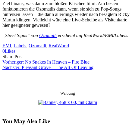
Ziel hinaus, was dann zum bloßen Klischee führt. Am besten
funktionieren die Ozomatlis dann, wenn sie sich zu Pop-Songs
hinreißen lassen – die dann allerdings wieder nach besagtem Ricky
Martin klingen. Vielleicht wäre eine Live-Scheibe als Visitenkarte
hier geeigneter gewesen?
„Street Signs“ von
Ozomatli
erscheint auf RealWorld/EMI/Labels.
EMI
, 
Labels
, 
Ozomatli
, 
RealWorld
0
Likes
Share
Copy
Send
Share Post
on
URL
Link
Vorheriger:
No Snakes In Heaven – Fire Blue
Facebook
to
via
Nächster:
Pleasant Grove – The Art Of Leaving
clipboard
eMail
Werbung
You May Also Like