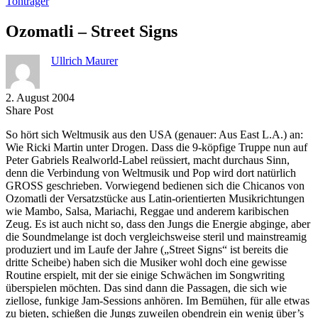
Tonträger
Ozomatli – Street Signs
Ullrich Maurer
2. August 2004
Share
Copy
Send
Share Post
on
URL
Link
So hört sich Weltmusik aus den USA (genauer: Aus East L.A.) an:
Facebook
to
via
Wie Ricki Martin unter Drogen. Dass die 9-köpfige Truppe nun auf
clipboard
eMail
Peter Gabriels Realworld-Label reüssiert, macht durchaus Sinn,
denn die Verbindung von Weltmusik und Pop wird dort natürlich
GROSS geschrieben. Vorwiegend bedienen sich die Chicanos von
Ozomatli der Versatzstücke aus Latin-orientierten Musikrichtungen
wie Mambo, Salsa, Mariachi, Reggae und anderem karibischen
Zeug. Es ist auch nicht so, dass den Jungs die Energie abginge, aber
die Soundmelange ist doch vergleichsweise steril und mainstreamig
produziert und im Laufe der Jahre („Street Signs“ ist bereits die
dritte Scheibe) haben sich die Musiker wohl doch eine gewisse
Routine erspielt, mit der sie einige Schwächen im Songwriting
überspielen möchten. Das sind dann die Passagen, die sich wie
ziellose, funkige Jam-Sessions anhören. Im Bemühen, für alle etwas
zu bieten, schießen die Jungs zuweilen obendrein ein wenig über’s