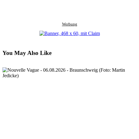
clipboard
eMail
Werbung
You May Also Like