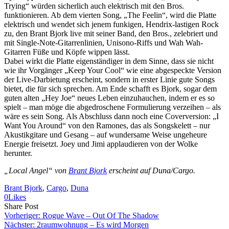
Trying“ würden sicherlich auch elektrisch mit den Bros.
funktionieren. Ab dem vierten Song, „The Feelin“, wird die Platte
elektrisch und wendet sich jenem funkigen, Hendrix-lastigen Rock
zu, den Brant Bjork live mit seiner Band, den Bros., zelebriert und
mit Single-Note-Gitarrenlinien, Unisono-Riffs und Wah Wah-
Gitarren Füße und Köpfe wippen lässt.
Dabei wirkt die Platte eigenständiger in dem Sinne, dass sie nicht
wie ihr Vorgänger „Keep Your Cool“ wie eine abgespeckte Version
der Live-Darbietung erscheint, sondern in erster Linie gute Songs
bietet, die für sich sprechen. Am Ende schafft es Bjork, sogar dem
guten alten „Hey Joe“ neues Leben einzuhauchen, indem er es so
spielt – man möge die abgedroschene Formulierung verzeihen – als
wäre es sein Song. Als Abschluss dann noch eine Coverversion: „I
Want You Around“ von den Ramones, das als Songskelett – nur
Akustikgitare und Gesang – auf wundersame Weise ungeheure
Energie freisetzt. Joey und Jimi applaudieren von der Wolke
herunter.
„Local Angel“ von
Brant Bjork
erscheint auf Duna/Cargo.
Brant Bjork
, 
Cargo
, 
Duna
0
Likes
Share
Copy
Send
Share Post
on
URL
Link
Vorheriger:
Rogue Wave – Out Of The Shadow
Facebook
to
via
Nächster:
2raumwohnung – Es wird Morgen