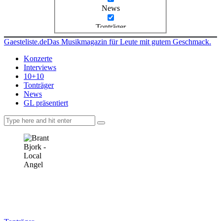
News
Tonträger
Gaesteliste.de
Das Musikmagazin für Leute mit gutem Geschmack.
Konzerte
Interviews
10+10
Tonträger
News
GL präsentiert
facebook-
instagramm
rss
1