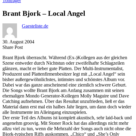
Tonträger
Brant Bjork – Local Angel
Gaesteliste.de
30. August 2004
Share
Copy
Send
Share Post
on
URL
Link
Brant Bjork überrascht. Während (Ex-)Kollegen aus der gleichen
Facebook
to
via
Szene entweder durch Nichtstun oder zweifelhafte Schlagzeilen
clipboard
eMail
glänzen, macht er lieber gute Platten. Der Multi-Instrumentalist,
Produzent und Plattenfirmenbesitzer legt mit „Local Angel“ sein
bisher außergewöhnlichstes, intimstes und schönstes Album vor.
Dabei war das ganze anscheinend eine ziemlich schwere Geburt.
Die Songs wollte Brant Bjork am Anfang zusammen mit seinen
ehemaligen Mondo Generator-Kollegen Molly Maguire und Dave
Catching aufnehmen. Über das Resultat unzufrieden, ließ er das
Material dann erst mal ein halbes Jahr liegen, um dann doch wieder
alle Instrumente im Alleingang einzuspielen.
Der erste Teil des Albums ist komplett akustisch, sehr laid-back und
angenehm groovig. Mit Stoner Rock hat das allerdings nicht mehr
allzu viel zu tun, wenn die Mehrzahl der Songs auch nicht ohne die
Bjork-typischen Riffs auskommen. „Chico“ und „She’s Only