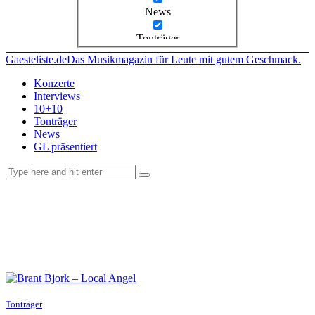
News
Tonträger
Gaesteliste.de
Das Musikmagazin für Leute mit gutem Geschmack.
Konzerte
Interviews
10+10
Tonträger
News
GL präsentiert
facebook-
instagramm
rss
1
Tonträger