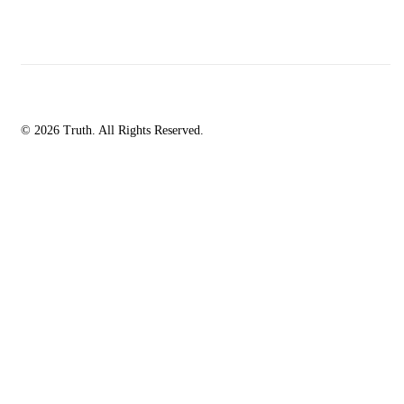
© 2026 Truth. All Rights Reserved.
facebook-
instagramm
rss
1