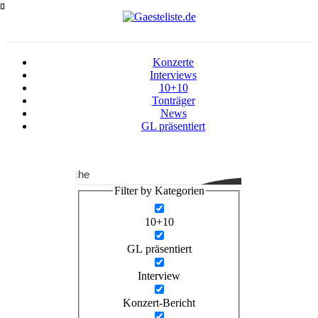
Zum
Inhalt
springen
Konzerte
Interviews
10+10
Tonträger
News
GL präsentiert
Suche
Filter by Kategorien
10+10
GL präsentiert
Interview
Konzert-Bericht