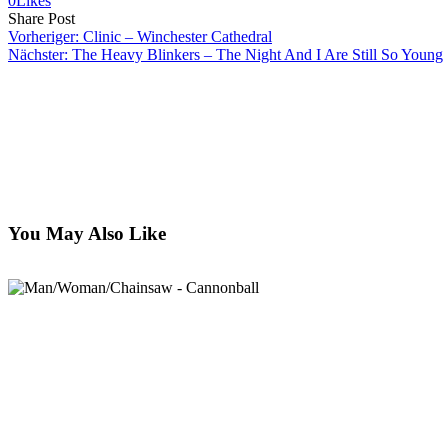
0
Likes
Share
Copy
Send
Share Post
on
URL
Link
Vorheriger:
Clinic – Winchester Cathedral
Facebook
to
via
Nächster:
The Heavy Blinkers – The Night And I Are Still So Young
clipboard
eMail
You May Also Like