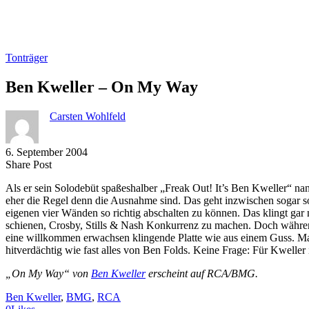
Tonträger
Ben Kweller – On My Way
Carsten Wohlfeld
6. September 2004
Share
Copy
Send
Share Post
on
URL
Link
Als er sein Solodebüt spaßeshalber „Freak Out! It’s Ben Kweller“ na
Facebook
to
via
eher die Regel denn die Ausnahme sind. Das geht inzwischen sogar so
clipboard
eMail
eigenen vier Wänden so richtig abschalten zu können. Das klingt ga
schienen, Crosby, Stills & Nash Konkurrenz zu machen. Doch während
eine willkommen erwachsen klingende Platte wie aus einem Guss. M
hitverdächtig wie fast alles von Ben Folds. Keine Frage: Für Kweller
„On My Way“ von
Ben Kweller
erscheint auf RCA/BMG.
Ben Kweller
, 
BMG
, 
RCA