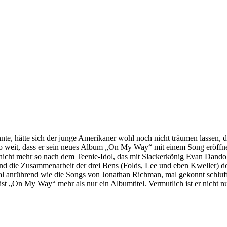
nnte, hätte sich der junge Amerikaner wohl noch nicht träumen lassen,
 weit, dass er sein neues Album „On My Way“ mit einem Song eröffnet, 
r nicht mehr so nach dem Teenie-Idol, das mit Slackerkönig Evan Dando
 die Zusammenarbeit der drei Bens (Folds, Lee und eben Kweller) doch 
al anrührend wie die Songs von Jonathan Richman, mal gekonnt schlu
 ist „On My Way“ mehr als nur ein Albumtitel. Vermutlich ist er nicht 