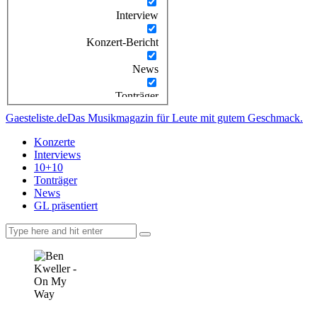
Interview
Konzert-Bericht
News
Tonträger
Gaesteliste.de
Das Musikmagazin für Leute mit gutem Geschmack.
Konzerte
Interviews
10+10
Tonträger
News
GL präsentiert
facebook-
instagramm
rss
1