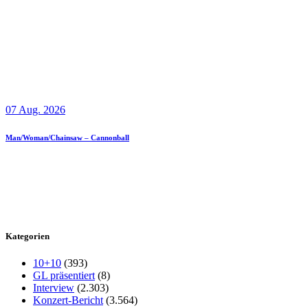
07 Aug. 2026
Man/Woman/Chainsaw – Cannonball
Kategorien
10+10
(393)
GL präsentiert
(8)
Interview
(2.303)
Konzert-Bericht
(3.564)