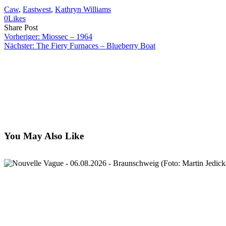
Caw
, 
Eastwest
, 
Kathryn Williams
0
Likes
Share
Copy
Send
Share Post
on
URL
Link
Vorheriger:
Miossec – 1964
Facebook
to
via
Nächster:
The Fiery Furnaces – Blueberry Boat
clipboard
eMail
You May Also Like