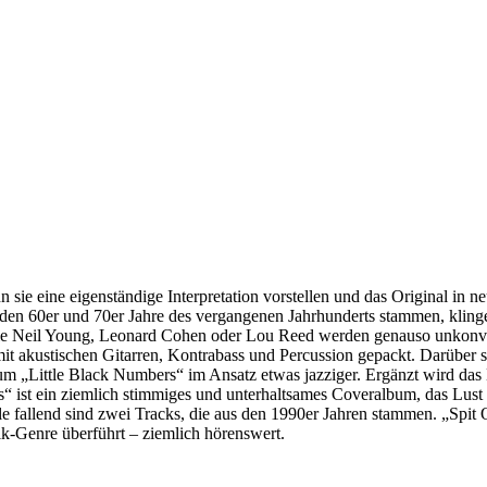
ie eine eigenständige Interpretation vorstellen und das Original in n
 den 60er und 70er Jahre des vergangenen Jahrhunderts stammen, kling
 wie Neil Young, Leonard Cohen oder Lou Reed werden genauso unkonven
 mit akustischen Gitarren, Kontrabass und Percussion gepackt. Darüber
 „Little Black Numbers“ im Ansatz etwas jazziger. Ergänzt wird das 
“ ist ein ziemlich stimmiges und unterhaltsames Coveralbum, das Lust
le fallend sind zwei Tracks, die aus den 1990er Jahren stammen. „Sp
lk-Genre überführt – ziemlich hörenswert.