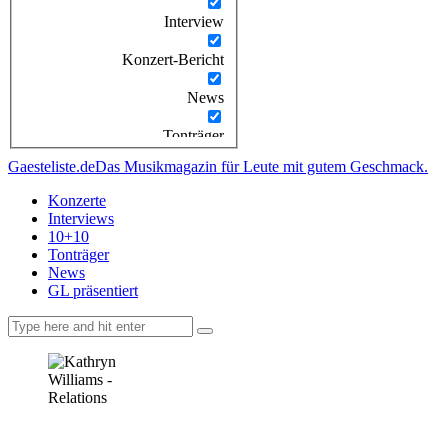
Interview
Konzert-Bericht
News
Tonträger
Gaesteliste.de
Das Musikmagazin für Leute mit gutem Geschmack.
Konzerte
Interviews
10+10
Tonträger
News
GL präsentiert
facebook-
instagramm
rss
1