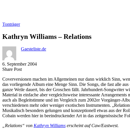
Tonträger
Kathryn Williams – Relations
Gaesteliste.de
6. September 2004
Share
Copy
Send
Share Post
on
URL
Link
Coverversionen machen im Allgemeinen nur dann wirklich Sinn, wenn s
Facebook
to
via
das vorliegende Album eine Menge Sinn. Die Songs, die fast alle aus
clipboard
eMail
ganze Weile dauert, bis der Groschen fällt. Jahrhundert-Songwriter
Material in einfache aber vergleichsweise interessante Arrangements
auch als Begleitstimme und im Vergleich zum 2002er Vorgänger-Album
verschiedenen mehr oder weniger exotischen Instrumenten. „Relations
Musikalisch besonders gelungen und konzeptionell etwas aus der Rol
Cobain werden hier in beeindruckender Art in das zeitgenössische Fo
„Relations“ von
Kathryn Williams
erscheint auf Caw/Eastwest.