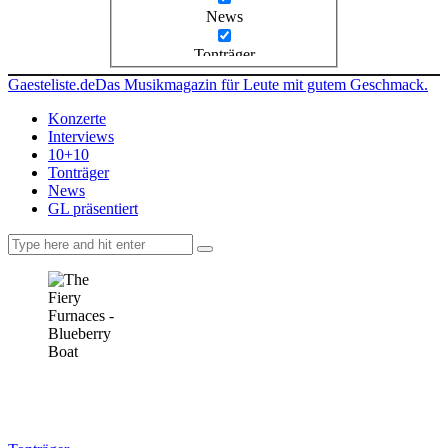
News
Tonträger
Gaesteliste.de
Das Musikmagazin für Leute mit gutem Geschmack.
Konzerte
Interviews
10+10
Tonträger
News
GL präsentiert
facebook-
instagramm
rss
1