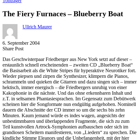
Tonträger
The Fiery Furnaces – Blueberry Boat
Ullrich Maurer
6. September 2004
Share
Copy
Send
Share Post
on
URL
Link
Das Geschwisterpaar Friedberger aus New York setzt auf dieser –
Facebook
to
via
erstaunlich schnell erscheinenden – zweiten CD „Blueberry Boat“
clipboard
eMail
die Basisarbeit als die White Stripes für hyperaktive Neurotiker fort.
Wieder piepsen und zirpen die Synthesizer, klimpern die Pianos,
schrammeln und quieken die Gitarren und dazu singen sich – immer
hektisch, immer energisch – die Friedbergers unruhig von einer
Kakophonie in die nächste. Und das ohne erkennbaren Inhalt und
z.T. in seltsamen Phantasiesprachen. Im Gegensatz zum Debütwerk
scheinen hier die Songformate nun endgültig aufgehoben. Nominell
dauern die Abschnitte der CD immer so um die sechs bis zehn
Minuten. Kaum jemand würde es indes wagen, angesichts der
unbestimmbaren und überlappenden Fragmente, die sich zu zum
Teil kunstvollen Artrock-Symphonien aufbauschen oder sich im
grandiosen Scheitern manifestieren, von „Liedern“ zu sprechen. Die
kindliche Stimme Eleanors und die Unbefangenheit, mit der hier