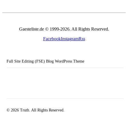
Gaesteliste.de © 1999-2026. All Rights Reserved.
Facebook
Instagram
Rss
Full Site Editing (FSE) Blog WordPress Theme
© 2026 Truth. All Rights Reserved.
facebook-
instagramm
rss
1