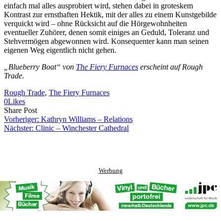
einfach mal alles ausprobiert wird, stehen dabei in groteskem
Kontrast zur ernsthaften Hektik, mit der alles zu einem Kunstgebilde
verquickt wird – ohne Rücksicht auf die Hörgewohnheiten
eventueller Zuhörer, denen somit einiges an Geduld, Toleranz und
Stehvermögen abgewonnen wird. Konsequenter kann man seinen
eigenen Weg eigentlich nicht gehen.
„Blueberry Boat“ von
The Fiery Furnaces
erscheint auf Rough
Trade.
Rough Trade
, 
The Fiery Furnaces
0
Likes
Share
Copy
Send
Share Post
on
URL
Link
Vorheriger:
Kathryn Williams – Relations
Facebook
to
via
Nächster:
Clinic – Winchester Cathedral
clipboard
eMail
Werbung