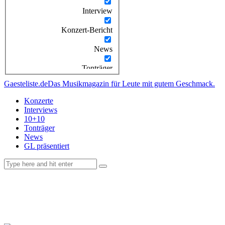
Interview
Konzert-Bericht
News
Tonträger
Gaesteliste.de
Das Musikmagazin für Leute mit gutem Geschmack.
Konzerte
Interviews
10+10
Tonträger
News
GL präsentiert
facebook-
instagramm
rss
1