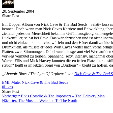
20. September 2004
Share
Copy
Send
Share Post
on
URL
Link
Ein Doppel-Album von Nick Cave & The Bad Seeds – relativ kurz na
Facebook
to
via
kennen. Doch wenn man Nick Caves Karriere und Entwicklung über die
clipboard
eMail
ziemlich jedes der Menschheit bekannte Gefühl ausgiebig kennengelern
Lückenfüller, selbst bei Cave. Das war abzusehen und ist nicht über
und nicht einfach bunt durchzuwürfeln und den Hörer damit zu überford
Drumkit ein, als müsste er jedes Wort Caves weiter nach vorne brin
Platten, zwei Stimmungen. Dabei wurde insgesamt viel Wert auf den Go
vorweg vermutet zu treiben. Spannend, sexy, intensiv, manchmal oberf
Warren Ellis und Mick Harvey konnten diesen freien Platz aber ausfüll
station“ heißt es im letzten Song von „Orpheus“ – bleibt zu hoffen, d
„Abattoir Blues / The Lyre Of Orpheus“ von
Nick Cave & The Bad S
EMI
, 
Mute
, 
Nick Cave & The Bad Seeds
0
Likes
Share
Copy
Send
Share Post
on
URL
Link
Vorheriger:
Elvis Costello & The Impostors – The Delivery Man
Facebook
to
via
Nächster:
The Music – Welcome To The North
clipboard
eMail