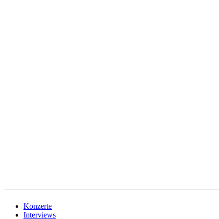
facebook-
instagramm
rss
1
Konzerte
Interviews