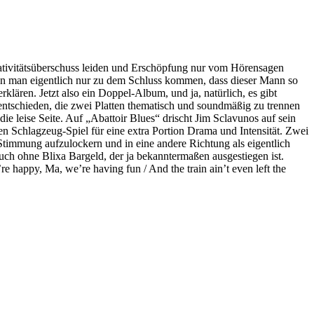
tivitätsüberschuss leiden und Erschöpfung nur vom Hörensagen
ann man eigentlich nur zu dem Schluss kommen, dass dieser Mann so
lären. Jetzt also ein Doppel-Album, und ja, natürlich, es gibt
 entschieden, die zwei Platten thematisch und soundmäßig zu trennen
ie leise Seite. Auf „Abattoir Blues“ drischt Jim Sclavunos auf sein
 Schlagzeug-Spiel für eine extra Portion Drama und Intensität. Zwei
 Stimmung aufzulockern und in eine andere Richtung als eigentlich
Auch ohne Blixa Bargeld, der ja bekanntermaßen ausgestiegen ist.
e happy, Ma, we’re having fun / And the train ain’t even left the