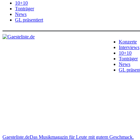
10+10
Tonträger
News
GL präsentiert
Konzerte
Interviews
10+10
Tonträger
News
GL präsent
Gaesteliste.de
Das Musikmagazin für Leute mit gutem Geschmack.