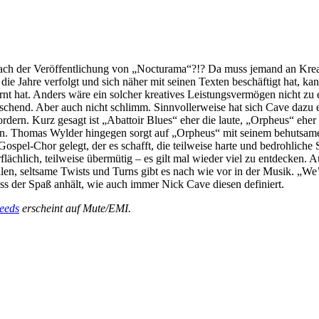
ch der Veröffentlichung von „Nocturama“?!? Da muss jemand an Krea
 Jahre verfolgt und sich näher mit seinen Texten beschäftigt hat, k
t hat. Anders wäre ein solcher kreatives Leistungsvermögen nicht zu erk
raschend. Aber auch nicht schlimm. Sinnvollerweise hat sich Cave dazu
ern. Kurz gesagt ist „Abattoir Blues“ eher die laute, „Orpheus“ eher d
gen. Thomas Wylder hingegen sorgt auf „Orpheus“ mit seinem behutsamen
spel-Chor gelegt, der es schafft, die teilweise harte und bedrohliche
lächlich, teilweise übermütig – es gilt mal wieder viel zu entdecken. 
en, seltsame Twists und Turns gibt es nach wie vor in der Musik. „We’r
ass der Spaß anhält, wie auch immer Nick Cave diesen definiert.
eeds
erscheint auf Mute/EMI.