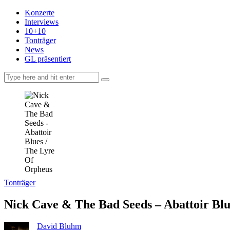
Konzerte
Interviews
10+10
Tonträger
News
GL präsentiert
facebook-
instagramm
rss
1
Tonträger
Nick Cave & The Bad Seeds – Abattoir Blu
David Bluhm