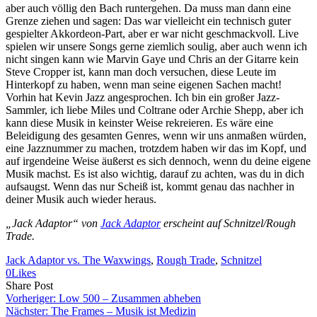
aber auch völlig den Bach runtergehen. Da muss man dann eine
Grenze ziehen und sagen: Das war vielleicht ein technisch guter
gespielter Akkordeon-Part, aber er war nicht geschmackvoll. Live
spielen wir unsere Songs gerne ziemlich soulig, aber auch wenn ich
nicht singen kann wie Marvin Gaye und Chris an der Gitarre kein
Steve Cropper ist, kann man doch versuchen, diese Leute im
Hinterkopf zu haben, wenn man seine eigenen Sachen macht!
Vorhin hat Kevin Jazz angesprochen. Ich bin ein großer Jazz-
Sammler, ich liebe Miles und Coltrane oder Archie Shepp, aber ich
kann diese Musik in keinster Weise rekreieren. Es wäre eine
Beleidigung des gesamten Genres, wenn wir uns anmaßen würden,
eine Jazznummer zu machen, trotzdem haben wir das im Kopf, und
auf irgendeine Weise äußerst es sich dennoch, wenn du deine eigene
Musik machst. Es ist also wichtig, darauf zu achten, was du in dich
aufsaugst. Wenn das nur Scheiß ist, kommt genau das nachher in
deiner Musik auch wieder heraus.
„Jack Adaptor“ von
Jack Adaptor
erscheint auf Schnitzel/Rough
Trade.
Jack Adaptor vs. The Waxwings
, 
Rough Trade
, 
Schnitzel
0
Likes
Share
Copy
Send
Share Post
on
URL
Link
Vorheriger:
Low 500 – Zusammen abheben
Facebook
to
via
Nächster:
The Frames – Musik ist Medizin