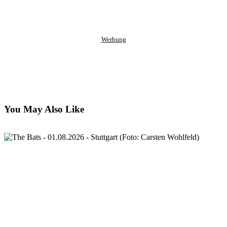
clipboard
eMail
Werbung
You May Also Like