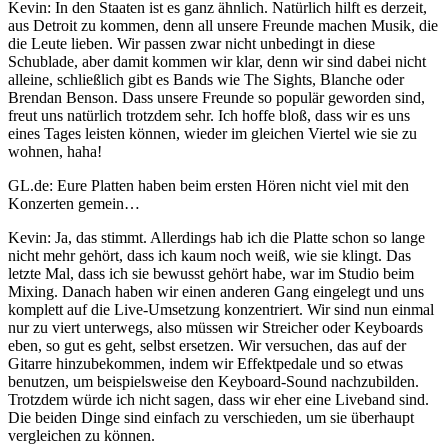
Kevin: In den Staaten ist es ganz ähnlich. Natürlich hilft es derzeit,
aus Detroit zu kommen, denn all unsere Freunde machen Musik, die
die Leute lieben. Wir passen zwar nicht unbedingt in diese
Schublade, aber damit kommen wir klar, denn wir sind dabei nicht
alleine, schließlich gibt es Bands wie The Sights, Blanche oder
Brendan Benson. Dass unsere Freunde so populär geworden sind,
freut uns natürlich trotzdem sehr. Ich hoffe bloß, dass wir es uns
eines Tages leisten können, wieder im gleichen Viertel wie sie zu
wohnen, haha!
GL.de: Eure Platten haben beim ersten Hören nicht viel mit den
Konzerten gemein…
Kevin: Ja, das stimmt. Allerdings hab ich die Platte schon so lange
nicht mehr gehört, dass ich kaum noch weiß, wie sie klingt. Das
letzte Mal, dass ich sie bewusst gehört habe, war im Studio beim
Mixing. Danach haben wir einen anderen Gang eingelegt und uns
komplett auf die Live-Umsetzung konzentriert. Wir sind nun einmal
nur zu viert unterwegs, also müssen wir Streicher oder Keyboards
eben, so gut es geht, selbst ersetzen. Wir versuchen, das auf der
Gitarre hinzubekommen, indem wir Effektpedale und so etwas
benutzen, um beispielsweise den Keyboard-Sound nachzubilden.
Trotzdem würde ich nicht sagen, dass wir eher eine Liveband sind.
Die beiden Dinge sind einfach zu verschieden, um sie überhaupt
vergleichen zu können.