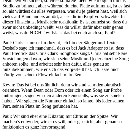
Dean: Wir versuchen, so viele konkrete Ideen wie möglich mit ins
Studio zu bringen, aber während du eine Platte aufnimmst, ist es fast
so, als würdest du alles vergessen, was du je gelernt hast, weil sich
vieles auf Band anders anhört, als es dir im Kopf vorschwebte. In
dieser Hinsicht ist Musik sehr reaktionär. Es ist zumeist so, dass du
zwar nicht unbedingt weißt, was du willst, dafür aber sehr genau
weißt, was du NICHT willst. Ist das bei euch auch so, Paul?
Paul: Chris ist unser Produzent, ich bin der Sänger und Texter.
Deshalb sage ich manchmal, dass es bei Jack Adaptor so ist, dass
Paul Fredrick das Chris Clark-Songbook singt. Chris hat sehr klare
Vorstellungen davon, wie sich seine Musik und jeder einzelne Song
anhören sollte, und arbeitet sehr hart dafür, alles genau so
hinzubekommen, wie er sich das vorgestellt hat. Ich lasse mich
häufig von seinem Flow einfach mitreißen.
Kevin: Das ist bei uns ähnlich, denn wir sind sehr demokratisch
orientiert. Wenn Dean oder Dom oder ich einen Song zur Probe
mitbringen, sagen wir den anderen keinesfalls, was sie zu spielen
haben. Wir spielen die Nummer einfach so lange, bis jeder seinen
Part, seinen Platz im Song gefunden hat.
Paul: Wir sind eher eine Diktatur, mit Chris an der Spitze. Wir
machen’s entweder, wie er es will, oder gar nicht, aber genau so
funktioniert es ganz hervorragend.