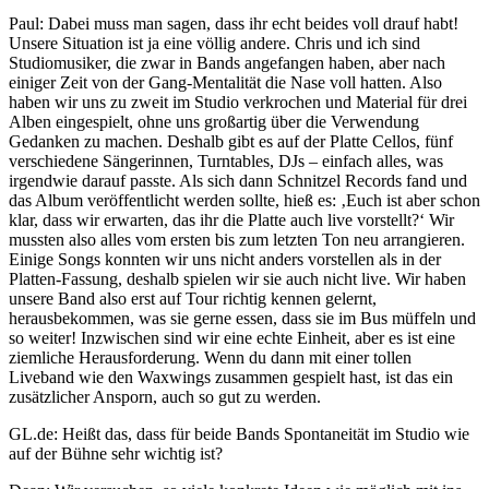
Paul: Dabei muss man sagen, dass ihr echt beides voll drauf habt!
Unsere Situation ist ja eine völlig andere. Chris und ich sind
Studiomusiker, die zwar in Bands angefangen haben, aber nach
einiger Zeit von der Gang-Mentalität die Nase voll hatten. Also
haben wir uns zu zweit im Studio verkrochen und Material für drei
Alben eingespielt, ohne uns großartig über die Verwendung
Gedanken zu machen. Deshalb gibt es auf der Platte Cellos, fünf
verschiedene Sängerinnen, Turntables, DJs – einfach alles, was
irgendwie darauf passte. Als sich dann Schnitzel Records fand und
das Album veröffentlicht werden sollte, hieß es: ‚Euch ist aber schon
klar, dass wir erwarten, das ihr die Platte auch live vorstellt?‘ Wir
mussten also alles vom ersten bis zum letzten Ton neu arrangieren.
Einige Songs konnten wir uns nicht anders vorstellen als in der
Platten-Fassung, deshalb spielen wir sie auch nicht live. Wir haben
unsere Band also erst auf Tour richtig kennen gelernt,
herausbekommen, was sie gerne essen, dass sie im Bus müffeln und
so weiter! Inzwischen sind wir eine echte Einheit, aber es ist eine
ziemliche Herausforderung. Wenn du dann mit einer tollen
Liveband wie den Waxwings zusammen gespielt hast, ist das ein
zusätzlicher Ansporn, auch so gut zu werden.
GL.de: Heißt das, dass für beide Bands Spontaneität im Studio wie
auf der Bühne sehr wichtig ist?