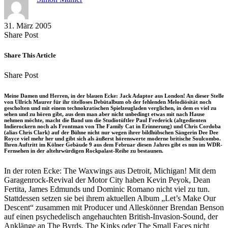
31. März 2005
Share
Copy
Send
Share Post
on
URL
Link
Facebook
to
via
Share This Article
clipboard
eMail
Share
Copy
Send
Share Post
on
URL
Link
Facebook
to
via
Meine Damen und Herren, in der blauen Ecke: Jack Adaptor aus London! An dieser Stelle
clipboard
eMail
von Ullrich Maurer für ihr titelloses Debütalbum ob der fehlenden Melodiösität noch
gescholten und mit einem technokratischen Spielzeugladen verglichen, in dem es viel zu
sehen und zu hören gibt, aus dem man aber nicht unbedingt etwas mit nach Hause
nehmen möchte, macht die Band um die Studiotüftler Paul Frederick (altgedienten
Indierockern noch als Frontman von The Family Cat in Erinnerung) und Chris Cordoba
(alias Chris Clark) auf der Bühne nicht nur wegen ihrer bildhübschen Sängerin Dee Dee
Royce viel mehr her und gibt sich als äußerst hörenswerte moderne britische Soulcombo.
Ihren Auftritt im Kölner Gebäude 9 aus dem Februar diesen Jahres gibt es nun im WDR-
Fernsehen in der altehrwürdigen Rockpalast-Reihe zu bestaunen.
In der roten Ecke: The Waxwings aus Detroit, Michigan! Mit dem
Garagenrock-Revival der Motor City haben Kevin Peyok, Dean
Fertita, James Edmunds und Dominic Romano nicht viel zu tun.
Stattdessen setzen sie bei ihrem aktuellen Album „Let’s Make Our
Descent“ zusammen mit Producer und Alleskönner Brendan Benson
auf einen psychedelisch angehauchten British-Invasion-Sound, der
Anklänge an The Byrds, The Kinks oder The Small Faces nicht