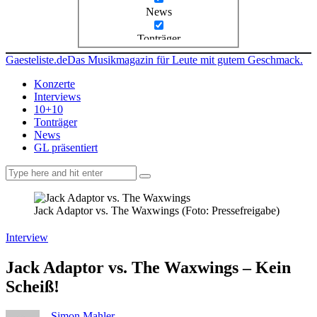
News
Tonträger
Gaesteliste.de
Das Musikmagazin für Leute mit gutem Geschmack.
Konzerte
Interviews
10+10
Tonträger
News
GL präsentiert
facebook-
instagramm
rss
1
Jack Adaptor vs. The Waxwings (Foto: Pressefreigabe)
Interview
Jack Adaptor vs. The Waxwings – Kein
Scheiß!
Simon Mahler