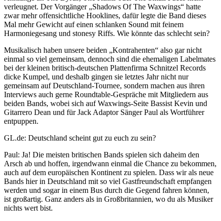
verleugnet. Der Vorgänger „Shadows Of The Waxwings“ hatte
zwar mehr offensichtliche Hooklines, dafür legte die Band dieses
Mal mehr Gewicht auf einen schlanken Sound mit feinem
Harmoniegesang und stonesy Riffs. Wie könnte das schlecht sein?
Musikalisch haben unsere beiden „Kontrahenten“ also gar nicht
einmal so viel gemeinsam, dennoch sind die ehemaligen Labelmates
bei der kleinen britisch-deutschen Plattenfirma Schnitzel Records
dicke Kumpel, und deshalb gingen sie letztes Jahr nicht nur
gemeinsam auf Deutschland-Tournee, sondern machen aus ihren
Interviews auch gerne Roundtable-Gespräche mit Mitgliedern aus
beiden Bands, wobei sich auf Waxwings-Seite Bassist Kevin und
Gitarrero Dean und für Jack Adaptor Sänger Paul als Wortführer
entpuppen.
GL.de: Deutschland scheint gut zu euch zu sein?
Paul: Ja! Die meisten britischen Bands spielen sich daheim den
Arsch ab und hoffen, irgendwann einmal die Chance zu bekommen,
auch auf dem europäischen Kontinent zu spielen. Dass wir als neue
Bands hier in Deutschland mit so viel Gastfreundschaft empfangen
werden und sogar in einem Bus durch die Gegend fahren können,
ist großartig. Ganz anders als in Großbritannien, wo du als Musiker
nichts wert bist.