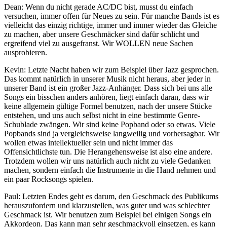
Dean: Wenn du nicht gerade AC/DC bist, musst du einfach
versuchen, immer offen für Neues zu sein. Für manche Bands ist es
vielleicht das einzig richtige, immer und immer wieder das Gleiche
zu machen, aber unsere Geschmäcker sind dafür schlicht und
ergreifend viel zu ausgefranst. Wir WOLLEN neue Sachen
ausprobieren.
Kevin: Letzte Nacht haben wir zum Beispiel über Jazz gesprochen.
Das kommt natürlich in unserer Musik nicht heraus, aber jeder in
unserer Band ist ein großer Jazz-Anhänger. Dass sich bei uns alle
Songs ein bisschen anders anhören, liegt einfach daran, dass wir
keine allgemein gültige Formel benutzen, nach der unsere Stücke
entstehen, und uns auch selbst nicht in eine bestimmte Genre-
Schublade zwängen. Wir sind keine Popband oder so etwas. Viele
Popbands sind ja vergleichsweise langweilig und vorhersagbar. Wir
wollen etwas intellektueller sein und nicht immer das
Offensichtlichste tun. Die Herangehensweise ist also eine andere.
Trotzdem wollen wir uns natürlich auch nicht zu viele Gedanken
machen, sondern einfach die Instrumente in die Hand nehmen und
ein paar Rocksongs spielen.
Paul: Letzten Endes geht es darum, den Geschmack des Publikums
herauszufordern und klarzustellen, was guter und was schlechter
Geschmack ist. Wir benutzen zum Beispiel bei einigen Songs ein
Akkordeon. Das kann man sehr geschmackvoll einsetzen, es kann